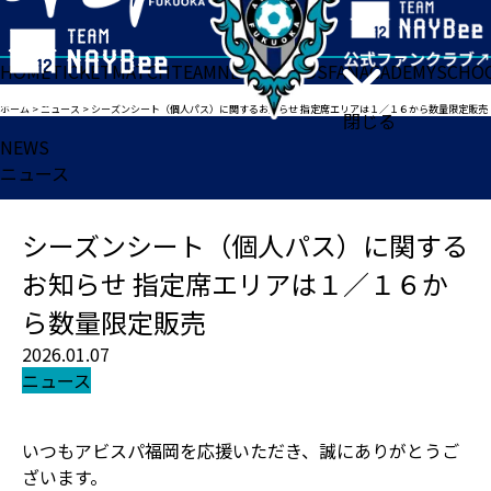
HOME
TICKET
MATCH
TEAM
NEWS
GOODS
FAN
ACADEMY
SCHO
ホーム
>
ニュース
>
シーズンシート（個人パス）に関するお知らせ 指定席エリアは１／１６から数量限定販売
閉じる
NEWS
ニュース
シーズンシート（個人パス）に関する
お知らせ 指定席エリアは１／１６か
ら数量限定販売
2026.01.07
ニュース
いつもアビスパ福岡を応援いただき、誠にありがとうご
ざいます。