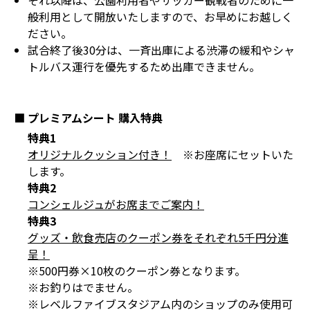
それ以降は、公園利用者やサッカー観戦者のために一
般利用として開放いたしますので、お早めにお越しく
ださい。
試合終了後30分は、一斉出庫による渋滞の緩和やシャ
トルバス運行を優先するため出庫できません。
■ プレミアムシート 購入特典
特典1
オリジナルクッション付き！
※お座席にセットいた
します。
特典2
コンシェルジュがお席までご案内！
特典3
グッズ・飲食売店のクーポン券をそれぞれ5千円分進
呈！
※500円券×10枚のクーポン券となります。
※お釣りはでません。
※レベルファイブスタジアム内のショップのみ使用可