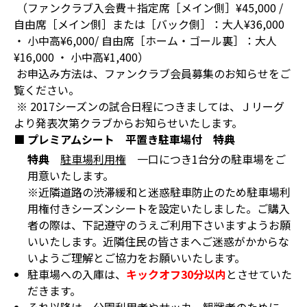
（ファンクラブ入会費＋指定席［メイン側］¥45,000 /
自由席［メイン側］または［バック側］：大人¥36,000
・ 小中高¥6,000/ 自由席［ホーム・ゴール裏］：大人
¥16,000 ・ 小中高¥1,400）
お申込み方法は、ファンクラブ会員募集のお知らせをご
覧ください。
※ 2017シーズンの試合日程につきましては、Ｊリーグ
より発表次第クラブからお知らせいたします。
■ プレミアムシート 平置き駐車場付 特典
特典
駐車場利用権
一口につき1台分の駐車場をご
用意いたします。
※近隣道路の渋滞緩和と迷惑駐車防止のため駐車場利
用権付きシーズンシートを設定いたしました。ご購入
者の際は、下記遵守のうえご利用下さいますようお願
いいたします。近隣住民の皆さまへご迷惑がかからな
いようご理解とご協力をお願いいたします。
駐車場への入庫は、
キックオフ
30
分以内
とさせていた
だきます。