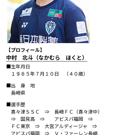
【プロフィール】
中村 北斗（なかむら ほくと）
■生年月日
１９８５年７月１０日 （４０歳）
■出 身 地
長崎県
■選手歴
喜々津ＳＳＣ ⇒ 長崎ＦＣ（喜々津中）
⇒ 国見高 ⇒ アビスパ福岡 ⇒
ＦＣ東京 ⇒ 大宮アルディージャ ⇒
アビスパ福岡 ⇒ Ｖ・ファーレン長崎