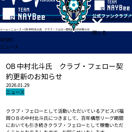
HOME
TICKET
MATCH
TEAM
NEWS
GOODS
FAN
ACADEMY
SCHO
ホーム
>
ニュース
>
OB 中村北斗氏 クラブ・フェロー契約更新のお知らせ
閉じる
NEWS
ニュース
OB 中村北斗氏 クラブ・フェロー契
約更新のお知らせ
2026.01.29
ニュース
クラブ・フェローとして活動いただいているアビスパ福
岡ＯＢの中村北斗氏につきまして、百年構想リーグ期間
においても引き続きクラブ・フェローとして稼働いただ