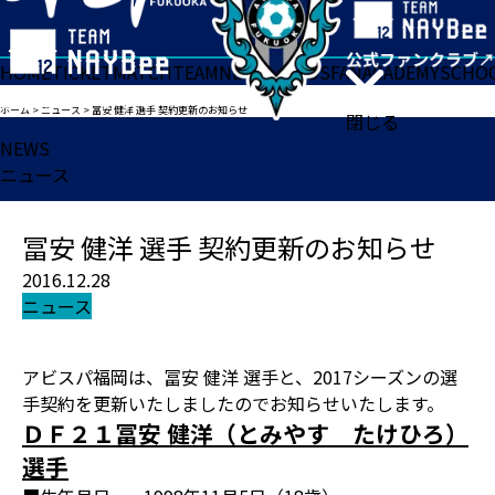
HOME
TICKET
MATCH
TEAM
NEWS
GOODS
FAN
ACADEMY
SCHO
ホーム
>
ニュース
>
冨安 健洋 選手 契約更新のお知らせ
閉じる
NEWS
ニュース
冨安 健洋 選手 契約更新のお知らせ
2016.12.28
ニュース
アビスパ福岡は、冨安 健洋 選手と、2017シーズンの選
手契約を更新いたしましたのでお知らせいたします。
ＤＦ２１冨安 健洋（とみやす たけひろ）
選手