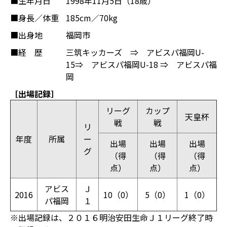
■生年月日
1998年11月5日（18歳）
■身長／体重
185cm／70kg
■出身地
福岡市
■経 歴
三筑キッカーズ ⇒ アビスパ福岡U-
15⇒ アビスパ福岡U-18 ⇒ アビスパ福
岡
［出場記録］
リーグ
カップ
天皇杯
戦
戦
リ
年度
所属
ー
出場
出場
出場
グ
（得
（得
（得
点）
点）
点）
アビス
Ｊ
2016
10（0）
5（0）
1（0）
パ福岡
１
※出場記録は、２０１６明治安田生命Ｊ１リーグ終了時