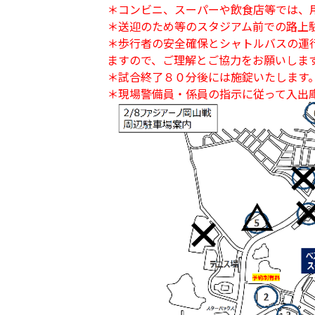
＊コンビニ、スーパーや飲食店等では、
＊送迎のため等のスタジアム前での路上
＊歩行者の安全確保とシャトルバスの運
ますので、ご理解とご協力をお願いしま
＊試合終了８０分後には施錠いたします
＊現場警備員・係員の指示に従って入出