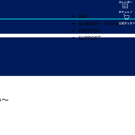
FAN
ACADEMY・SCHOOL
PARTNER
SUPPORT
い～