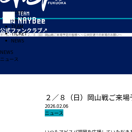
HOME
MATCH
TEAM
TICKET
ホーム
>
ニュース
>
２／８（日）岡山戦ご来場予定の皆様へ ～公共交通での来場のお願い～
NEWS
NEWS
ニュース
２／８（日）岡山戦ご来場
2026.02.06
ニュース
いつもアビスパ福岡を応援していただき