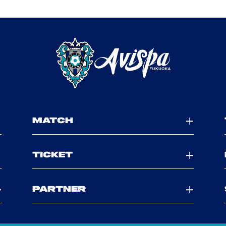
MATCH
TICKET
PARTNER