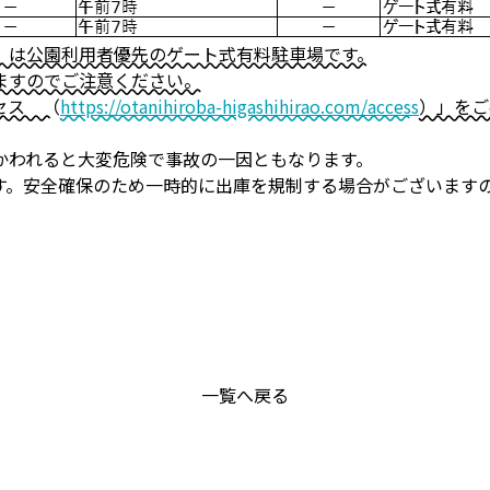
」は公園利用者優先のゲート式有料駐車場です。
ますのでご注意ください。
セス （
https://otanihiroba-higashihirao.com/access
）」をご
かわれると大変危険で事故の一因ともなります。
す。安全確保のため一時的に出庫を規制する場合がございます
一覧へ戻る