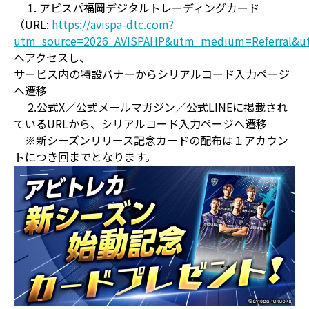
1. アビスパ福岡デジタルトレーディングカード
（URL:
https://avispa-dtc.com?
utm_source=2026_AVISPAHP&utm_medium=Referral&u
へアクセスし、
サービス内の特設バナーからシリアルコード入力ページ
へ遷移
2.公式X／公式メールマガジン／公式LINEに掲載され
ているURLから、シリアルコード入力ページへ遷移
※新シーズンリリース記念カードの配布は１アカウン
トにつき回までとなります。