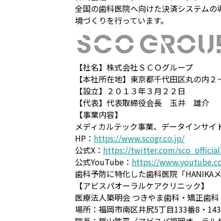
全国の歯科医院へ向けた決済システムの
境づくりを行っています。
【社名】株式会社ＳＣＯグループ
【本社所在地】東京都千代田区丸の内２
【設立】２０１３年３月２２日
【代表】代表取締役会長 玉井 雄介
【事業内容】
メディカルテック事業、データインサイ
HP：
https://www.scogr.co.jp/
公式X：
https://twitter.com/sco_official
公式YouTube：
https://www.youtube.c
歯科予防に特化した歯科医院「HANIKA
【アビスパオーラルケアクリニック】
医療法人築明会 つきやま歯科・矯正歯科
場所：福岡市南区井尻5丁目133番8・143番