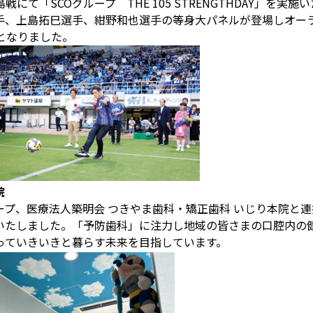
て「SCOグループ THE 105 STRENGTHDAY」を実施
手、上島拓巳選手、紺野和也選手の等身大パネルが登場しオー
となりました。
院
ープ、医療法人築明会 つきやま歯科・矯正歯科 いじり本院と連
いたしました。「予防歯科」に注力し地域の皆さまの口腔内の
っていきいきと暮らす未来を目指しています。