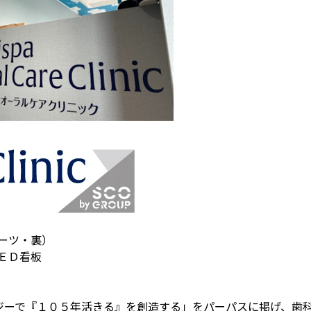
ーツ・裏）
ＥＤ看板
ジーで『１０５年活きる』を創造する」をパーパスに掲げ、歯