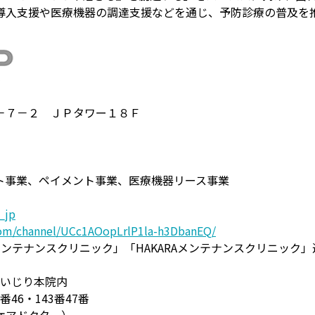
導入支援や医療機器の調達支援などを通じ、予防診療の普及を
－７－２ ＪＰタワー１８Ｆ
ト事業、ペイメント事業、医療機器リース事業
_jp
om/channel/UCc1AOopLrlP1la-h3DbanEQ/
メンテナンスクリニック」「HAKARAメンテナンスクリニック
 いじり本院内
46・143番47番