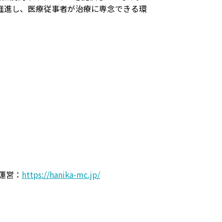
推進し、医療従事者が治療に専念できる環
」運営：
https://hanika-mc.jp/