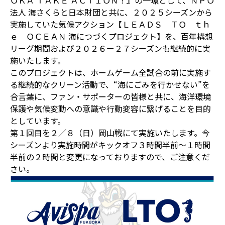
ＯＫＡ ＴＡＫＥ ＡＣＴＩＯＮ！』の一環として、ＮＰＯ
法人 海さくらと日本財団と共に、２０２５シーズンから
実施していた気候アクション【ＬＥＡＤＳ ＴＯ ｔｈ
ｅ ＯＣＥＡＮ 海につづくプロジェクト】を、百年構想
リーグ期間および２０２６ー２７シーズンも継続的に実
施いたします。
このプロジェクトは、ホームゲーム全試合の前に実施す
る継続的なクリーン活動で、“海にごみを行かせない”を
合言葉に、ファン・サポーターの皆様と共に、海洋環境
保護や気候変動への意識や行動変容に繋げることを目的
としています。
第１回目を２／８（日）岡山戦にて実施いたします。今
シーズンより実施時間がキックオフ３時間半前～１時間
半前の２時間と変更になっておりますので、ご注意くだ
さい。