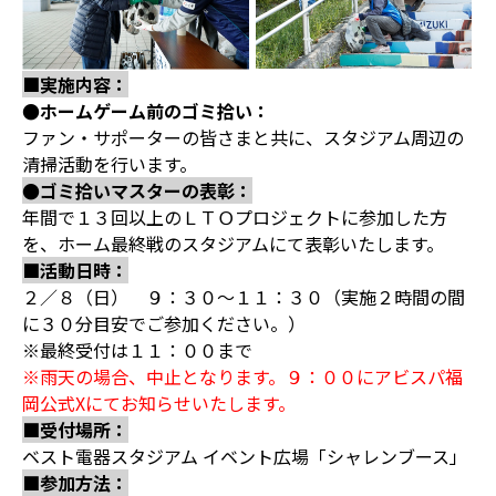
■実施内容：
●ホームゲーム前のゴミ拾い：
ファン・サポーターの皆さまと共に、スタジアム周辺の
清掃活動を行います。
●ゴミ拾いマスターの表彰：
年間で１３回以上のＬＴＯプロジェクトに参加した方
を、ホーム最終戦のスタジアムにて表彰いたします。
■活動日時：
２／８（日） ９：３０～１１：３０（実施２時間の間
に３０分目安でご参加ください。）
※最終受付は１１：００まで
※雨天の場合、中止となります。９：００にアビスパ福
岡公式Xにてお知らせいたします。
■受付場所：
ベスト電器スタジアム イベント広場「シャレンブース」
■参加方法：