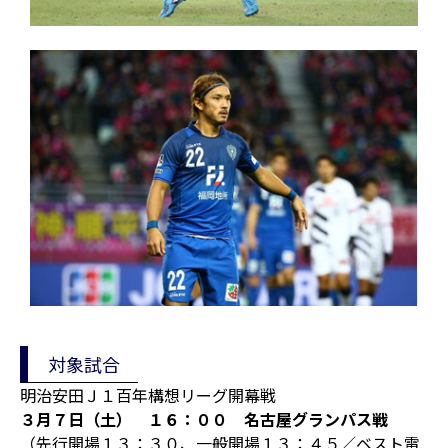
対象試合
明治安田Ｊ１百年構想リーグ開幕戦
３月７日（土） １６：００ 名古屋グランパス戦
（先行開場１３：３０、一般開場１３：４５／ベスト電