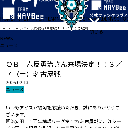
HOME
TICKET
MATCH
TEAM
NEWS
GOODS
FAN
ACADEMY
SCHO
ホーム
>
ニュース
>
ＯＢ 六反勇治さん来場決定！！３／７（土）名古屋戦
閉じる
NEWS
ニュース
ＯＢ 六反勇治さん来場決定！！３／
７（土）名古屋戦
2026.02.13
ニュース
いつもアビスパ福岡を応援いただき、誠にありがとうご
ざいます。
明治安田Ｊ１百年構想リーグ第５節 名古屋戦に、昨シー