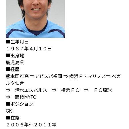
■生年月日
１９８７年４月１０日
■出身地
鹿児島県
■経歴
熊本国府高 ⇒アビスパ福岡 ⇒ 横浜Ｆ・マリノス⇒ ベガ
ルタ仙台
⇒ 清水エスパルス ⇒ 横浜ＦＣ ⇒ ＦＣ琉球
⇒ 藤枝MYFC
■ポジション
GK
■在籍
２００６年～２０１１年