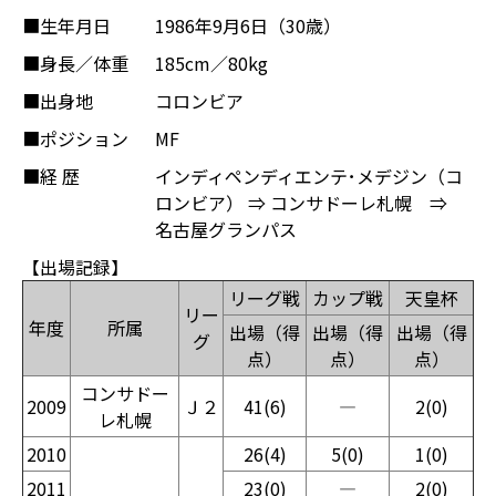
■生年月日
1986年9月6日（30歳）
■身長／体重
185cm／80kg
■出身地
コロンビア
■ポジション
MF
■経 歴
インディペンディエンテ･メデジン（コ
ロンビア） ⇒ コンサドーレ札幌 ⇒
名古屋グランパス
【出場記録】
リーグ戦
カップ戦
天皇杯
リー
年度
所属
出場（得
出場（得
出場（得
グ
点）
点）
点）
コンサドー
2009
Ｊ２
41(6)
―
2(0)
レ札幌
2010
26(4)
5(0)
1(0)
2011
23(0)
―
2(0)