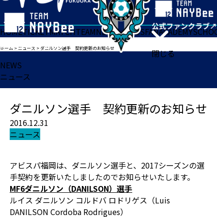
HOME
TICKET
MATCH
TEAM
NEWS
GOODS
FAN
ACADEMY
SCHO
ホーム
>
ニュース
>
ダニルソン選手 契約更新のお知らせ
閉じる
NEWS
ニュース
ダニルソン選手 契約更新のお知らせ
2016.12.31
ニュース
アビスパ福岡は、ダニルソン選手と、2017シーズンの選
手契約を更新いたしましたのでお知らせいたします。
MF6
ダニルソン（DANILSON）選手
ルイス ダニルソン コルドバ ロドリゲス（Luis
DANILSON Cordoba Rodrigues）