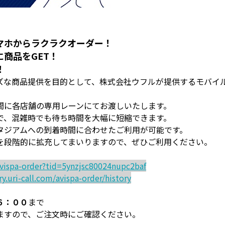
マホからラクラクオーダー！
商品をGET！
！
ズな商品提供を目的として、株式会社ウフルが提供するモバイ
間に各店舗の専用レーンにてお渡しいたします。
で、混雑時でも待ち時間を大幅に短縮できます。
タジアムへの到着時間に合わせたご利用が可能です。
を段階的に拡充してまいりますので、ぜひご利用ください。
avispa-order?tid=5ynzjsc80024nupc2baf
ry.uri-call.com/avispa-order/history
６：００
まで
ますので、ご注文時にご確認ください。