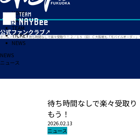
HOME
MATCH
TEAM
TICKET
ホーム
>
ニュース
>
待ち時間なしで楽々受取り！ ２／１５（日）Ｃ大阪戦も「モバイルオーダー」
NEWS
NEWS
ニュース
待ち時間なしで楽々受取り
もう！
2026.02.13
ニュース