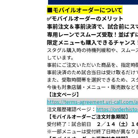
■モバイルオーダーについて
✅モバイルオーダーのメリット
事前注文＆事前決済で、試合前にス
専用レーンでスムーズ受取！並ばずに
限定メニューも購入できるチャンス
スタグル購入時の待機列緩和や、スムー
しています。
事前にご注文いただいた商品を、指定時
事前決済のため試合当日は受け取るだけ
また、受取時間帯を選択できるため、ス
今後も対象店舗・メニュー・販売数など
【注文ページ】
https://terms-agreement.uri-call.com/
注文履歴確認ページ：
https://orderhisto
【モバイルオーダーご注文対象期間】
受付終了：試合前日
２／１４（土）１
※一部メニューは受付終了日時が異なり