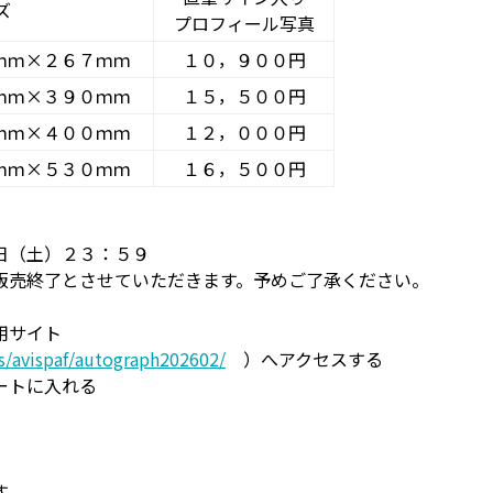
ズ
プロフィール写真
ｍｍ×２６７ｍｍ
１０，９００円
ｍｍ×３９０ｍｍ
１５，５００円
ｍｍ×４００ｍｍ
１２，０００円
ｍｍ×５３０ｍｍ
１６，５００円
日（土）２３：５９
販売終了とさせていただきます。予めご了承ください。
用サイト
/avispaf/autograph202602/
）へアクセスする
ートに入れる
す。