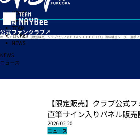
HOME
MATCH
TEAM
TICKET
ホーム
>
ニュース
>
【限定販売】クラブ公式フォト「ＡＶＩ ＰＨＯＴＯ」 百年構想リーグ 選手
NEWS
NEWS
ニュース
【限定販売】クラブ公式フ
直筆サイン入りパネル販売
2026.02.20
ニュース