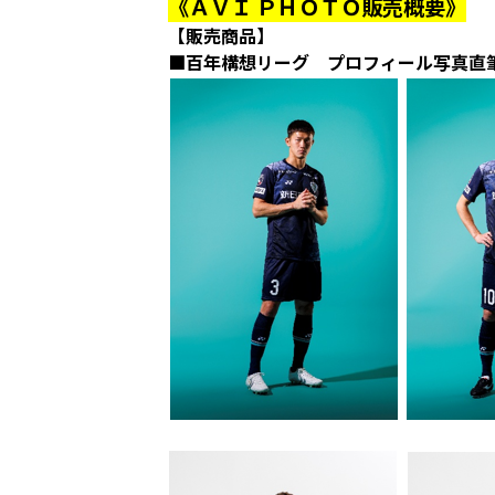
《ＡＶＩ ＰＨＯＴＯ販売概要》
【販売商品】
■百年構想リーグ プロフィール写真直