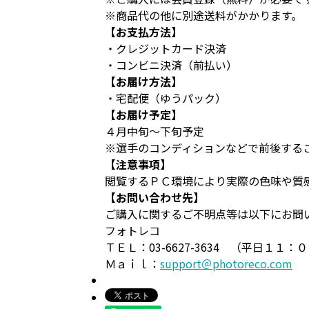
※商品代の他に別途送料がかかります。
【お支払方法】
・クレジットカード決済
・コンビニ決済（前払い）
【お届け方法】
・宅配便（ゆうパック）
【お届け予定】
４月中旬～下旬予定
※選手のコンディションなどで前後する
【注意事項】
閲覧するＰＣ環境により実際の色味や質
【お問い合わせ先】
ご購入に関するご不明点等は以下にお問
フォトレコ
ＴＥＬ：03-6627-3634 （平日１１
Ｍａｉｌ：
support＠photoreco.com