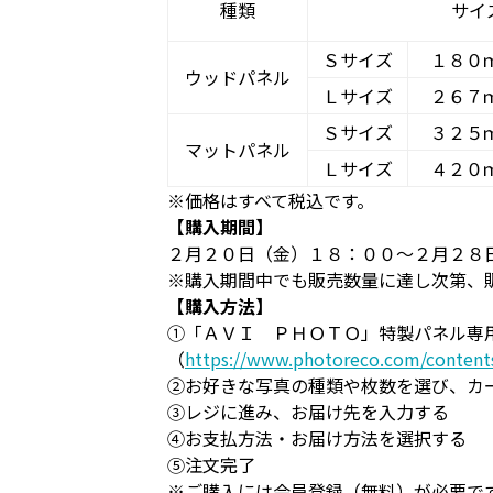
種類
サイ
Ｓサイズ
１８０
ウッドパネル
Ｌサイズ
２６７
Ｓサイズ
３２５
マットパネル
Ｌサイズ
４２０
※価格はすべて税込です。
【購入期間】
２月２０日（金）１８：００～２月２８
※購入期間中でも販売数量に達し次第、
【購入方法】
➀「ＡＶＩ ＰＨＯＴＯ」特製パネル専
（
https://www.photoreco.com/contents
②お好きな写真の種類や枚数を選び、カ
③レジに進み、お届け先を入力する
④お支払方法・お届け方法を選択する
⑤注文完了
※ご購入には会員登録（無料）が必要で