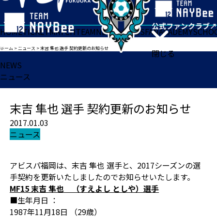
HOME
TICKET
MATCH
TEAM
NEWS
GOODS
FAN
ACADEMY
SCHO
ホーム
>
ニュース
>
末吉 隼也 選手 契約更新のお知らせ
閉じる
NEWS
ニュース
末吉 隼也 選手 契約更新のお知らせ
2017.01.03
ニュース
アビスパ福岡は、末吉 隼也 選手と、2017シーズンの選
手契約を更新いたしましたのでお知らせいたします。
MF15 末吉 隼也 （すえよし としや）選手
■生年月日 ：
1987年11月18日 （29歳）