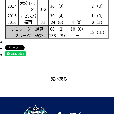
大分トリ
2014
36 （3）
－
2 （0）
ニータ
Ｊ２
2015
39 （4）
－
1 （0）
アビスパ
福岡
2016
J1
24（0）
4（0）
2（1）
Ｊ１リーグ 通算
60 （2）
10（0）
12（１）
Ｊ２リーグ 通算
138 （9）
－
一覧へ戻る