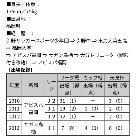
■身長／体重 ：
175cm／75kg
■出身地 ：
福岡県
■経 歴 ：
引野サッカースポーツ少年団 ⇒ 引野中 ⇒ 東海大第五高
⇒ 福岡大学
⇒ アビスパ福岡 ⇒ サガン鳥栖 ⇒ 大分トリニータ（期限
付き移籍） ⇒ アビスパ福岡
［出場記録］
リーグ戦
カップ戦
天皇杯
リー
年度
所属
出場（得
出場（得
出場（得
グ
点）
点）
点）
2010
Ｊ２
31 （1）
－
3 （0）
アビスパ
2011
Ｊ１
29 （2）
2 （0）
2 （0）
福岡
2012
Ｊ２
32 （1）
－
2 （0）
サガン鳥
2013
Ｊ１
7 （0）
4 （0）
0 （0）
栖