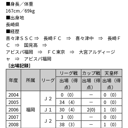
■身長／体重
167cm／69kg
■出身地
長崎県
■経歴
喜々津ＳＳＣ ⇒ 長崎ＦＣ ⇒ 喜々津中 ⇒ 長崎Ｆ
Ｃ ⇒ 国見高 ⇒
アビスパ福岡 ⇒ ＦＣ東京 ⇒ 大宮アルディージ
ャ ⇒ アビスパ福岡
［出場記録］
リーグ戦
カップ戦
天皇杯
年度
所属
リーグ
出場（得
出場（得
出場（得
点）
点）
点）
2004
0 （0）
－
0 （0）
Ｊ２
2005
34 （4）
－
0 （0）
2006
福岡
Ｊ１
30 （4）
2(0)
1 （0）
2007
3 （0）
－
0 （0）
Ｊ２
2008
38 （3）
－
1 （0）