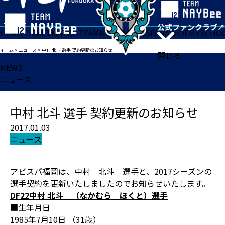
HOME
TICKET
MATCH
TEAM
NEWS
GOODS
FAN
ACADEMY
SCHO
ホーム
>
ニュース
>
中村 北斗 選手 契約更新のお知らせ
閉じる
NEWS
ニュース
中村 北斗 選手 契約更新のお知らせ
2017.01.03
ニュース
アビスパ福岡は、中村 北斗 選手と、2017シーズンの
選手契約を更新いたしましたのでお知らせいたします。
DF22中村 北斗 （なかむら ほくと）選手
■生年月日
1985年7月10日 （31歳）