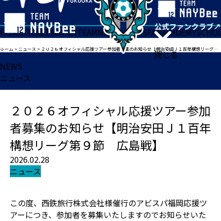
HOME
TICKET
MATCH
TEAM
NEWS
GOODS
FAN
ACADEMY
SCHO
ホーム
>
ニュース
>
２０２６オフィシャル応援ツアー参加者募集のお知らせ【明治安田Ｊ１百年構想リーグ第９節 広島戦】
閉じる
NEWS
ニュース
２０２６オフィシャル応援ツアー参加
者募集のお知らせ【明治安田Ｊ１百年
構想リーグ第９節 広島戦】
2026.02.28
ニュース
この度、西鉄旅行株式会社様催行のアビスパ福岡応援ツ
アーにつき、参加者を募集いたしますのでお知らせいた