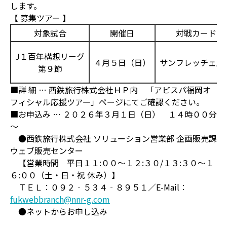
します。
【 募集ツアー 】
対象試合
開催日
対戦カード
J１百年構想リーグ
４月５日（日）
サンフレッチェ広
第９節
■詳 細 … 西鉄旅行株式会社ＨＰ内 「アビスパ福岡オ
フィシャル応援ツアー」ページにてご確認ください。
■お申込み … ２０２６年３月１日（日） １４時００分
～
●西鉄旅行株式会社 ソリューション営業部 企画販売課
ウェブ販売センター
【営業時間 平日１１:００～１２:３０/１３:３０～１
６:００（土・日・祝 休み）】
ＴＥＬ：０９２‐５３４‐８９５１／E-Mail：
fukwebbranch@nnr-g.com
●ネットからお申し込み