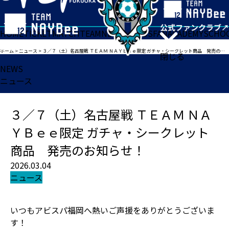
HOME
TICKET
MATCH
TEAM
NEWS
GOODS
FAN
ACADEMY
SCHO
ホーム
>
ニュース
>
３／７（土）名古屋戦 ＴＥＡＭ ＮＡＹＢｅｅ限定 ガチャ・シークレット商品 発売のお知らせ！
閉じる
NEWS
ニュース
３／７（土）名古屋戦 ＴＥＡＭ ＮＡ
ＹＢｅｅ限定 ガチャ・シークレット
商品 発売のお知らせ！
2026.03.04
ニュース
いつもアビスパ福岡へ熱いご声援をありがとうございま
す！