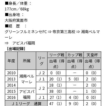
■身長／体重 ：
177cm／68kg
■出身地 ：
大阪府箕面市
■経 歴 ：
グリーンフルミネンセFC ⇒ 帝京第三高校 ⇒ 湘南ベルマ
ーレ
⇒ アビスパ福岡
［出場記録］
リーグ戦
カップ戦
天皇杯
リー
年度
所属
出場（得
出場（得
出場（得
グ
点）
点）
点）
2010
Ｊ２
0 （0）
－
0 （0）
湘南ベル
2013
Ｊ１
20 （1）
5 （0）
2 （0）
マーレ
2014
18 （1）
－
2 （0）
Ｊ２
2015
38 （0）
－
1 （0）
アビスパ
福岡
2016
Ｊ１
27（1）
4（0）
0（0）
Ｊ１リーグ 通算
47 （1）
9（0）
2 （0）