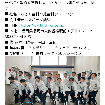
ック様と契約を更新しましたので、お知らせいたしま
す。
■ 社名：おきた歯科小児歯科クリニック
■ 会社概要：スポーツ歯科
■ HP：
https://okita-shika.com/
■ 本社： 福岡県福岡市東区香椎駅前１丁目１２－２
ASSET香椎３階
■ 代 表 者：院長 沖田 直紀
■ 契約内容：アカデミーコーチウェア広告（左袖）
■ 契約期間：百年構想リーグ・2026シーズン