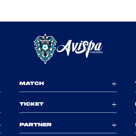
MATCH
TICKET
PARTNER