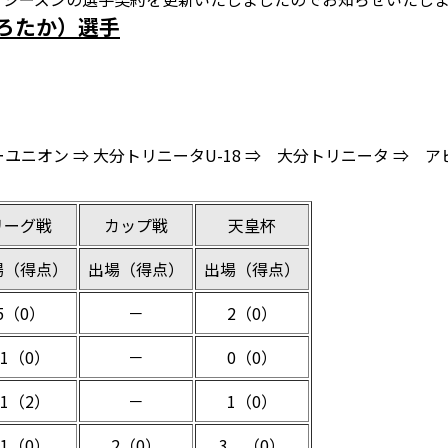
ひろたか）選手
ユニオン ⇒ 大分トリニータU-18 ⇒ 大分トリニータ ⇒ 
リーグ戦
カップ戦
天皇杯
場（得点）
出場（得点）
出場（得点）
5（0）
－
2（0）
11（0）
－
0（0）
31（2）
－
1（0）
21（0）
2（0）
3 （0）