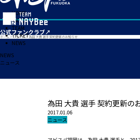
HOME
MATCH
TEAM
TICKET
ホーム
>
ニュース
>
為田 大貴 選手 契約更新のお知らせ
NEWS
NEWS
ニュース
為田 大貴 選手 契約更新の
2017.01.06
ニュース
アビスパ福岡は、為田 大貴 選手と、2