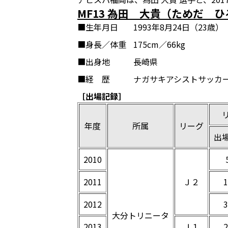
MF13 為田 大貴（ためだ 
■生年月日
1993年8月24日（23歳）
■身長／体重
175cm／66kg
■出身地
長崎県
■経 歴
ナガサキアシストサッカー
［出場記録］
年度
所属
リーグ
出
2010
2011
Ｊ２
2012
大分トリニータ
2013
Ｊ１