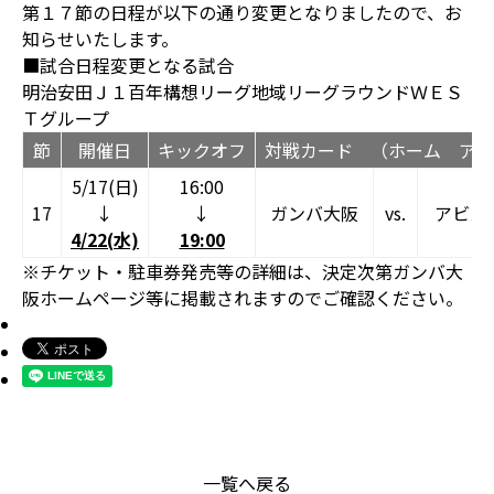
第１７節の日程が以下の通り変更となりましたので、お
知らせいたします。
■試合日程変更となる試合
明治安田Ｊ１百年構想リーグ地域リーグラウンドＷＥＳ
Ｔグループ
節
開催日
キックオフ
対戦カード （ホーム アウ
5/17(日)
16:00
17
↓
↓
ガンバ大阪
vs.
アビス
4/22(
水)
19:00
※チケット・駐車券発売等の詳細は、決定次第ガンバ大
阪ホームページ等に掲載されますのでご確認ください。
一覧へ戻る