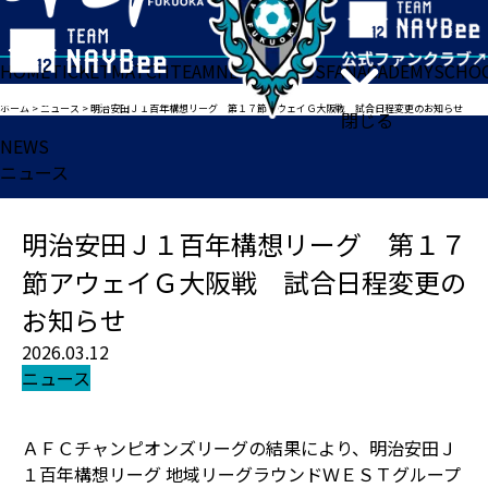
HOME
TICKET
MATCH
TEAM
NEWS
GOODS
FAN
ACADEMY
SCHO
ホーム
>
ニュース
>
明治安田Ｊ１百年構想リーグ 第１７節アウェイＧ大阪戦 試合日程変更のお知らせ
閉じる
NEWS
ニュース
明治安田Ｊ１百年構想リーグ 第１７
節アウェイＧ大阪戦 試合日程変更の
お知らせ
2026.03.12
ニュース
ＡＦＣチャンピオンズリーグの結果により、明治安田Ｊ
１百年構想リーグ 地域リーグラウンドＷＥＳＴグループ