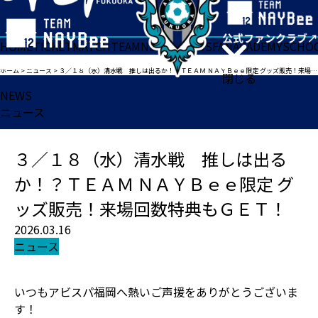
HOME
TICKET
MATCH
TEAM
NEWS
GOODS
FAN
ACADEMY
SCHO
ホーム
>
ニュース
>
３／１８（水）清水戦 推しは出るか！？ＴＥＡＭ ＮＡＹＢｅｅ限定 グッズ販売！来場回数特典もＧＥＴ！
閉じる
NEWS
ニュース
３／１８（水）清水戦 推しは出る
か！？ＴＥＡＭ ＮＡＹＢｅｅ限定 グ
ッズ販売！来場回数特典もＧＥＴ！
2026.03.16
ニュース
いつもアビスパ福岡へ熱いご声援をありがとうございま
す！