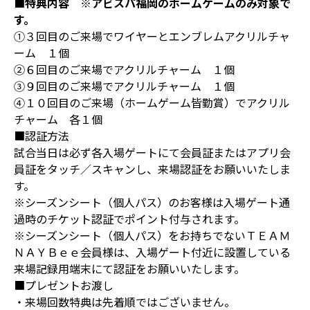
■特典内容 ※アビスパ福岡のホームゲームのみ対象で
す。
①３回目のご来場でワイヤーとエンブレムアクリルチャ
ーム １個
②６回目のご来場でアクリルチャーム １個
③９回目のご来場でアクリルチャーム １個
④１０回目のご来場（ホームゲーム皆勤賞）でアクリル
チャーム 各１個
■認証方法
試合当日は必ず各入場ゲートにて会員証またはアプリ会
員証をタッチ／スキャンし、来場認証をお願いいたしま
す。
※シーズンシート（個人パス）のお客様は入場ゲート通
過時のチケット認証でポイント付与されます。
※シーズンシート（個人パス）をお持ちでないＴＥＡＭ
ＮＡＹＢｅｅ会員様は、入場ゲート付近に設置している
来場記録用端末にて認証をお願いいたします。
■プレゼントお渡し
・来場回数特典は先着順ではございません。