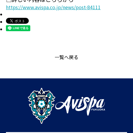
https://www.avispa.co.jp/news/post-84111
一覧へ戻る