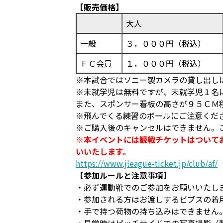
【販売価格】
大人
一般
３，０００円（税込）
ＦＣ会員
１，０００円（税込）
※本試合ではソニー製カメラの貸し出し
※未就学児は無料ですが、未就学児１名
また、スポンサー看板の高さが９５ＣＭ
※飛んでくる練習のボールにご注意くだ
※ご購入後のキャンセルはできません。
※本イベントには観戦チケットはついて
いいたします。
https://www.jleague-ticket.jp/club/af/
【参加ルールと注意事項】
・必ず運動靴でのご参加をお願いいたし
・参加される方はお渡しするビブスの着
・手で持つ荷物の持ち込みはできません