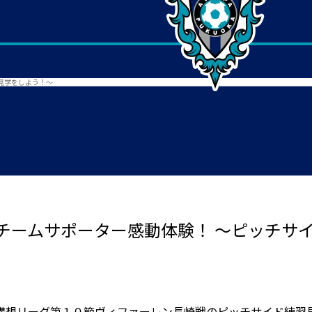
見学をしよう！～
チームサポーター感動体験！ ～ピッチサ
構想リーグ第１０節ヴィファーレン長崎戦のピッチサイド練習