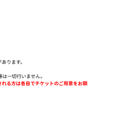
。
があります。
等は一切行いません。
される方は各自でチケットのご用意をお願