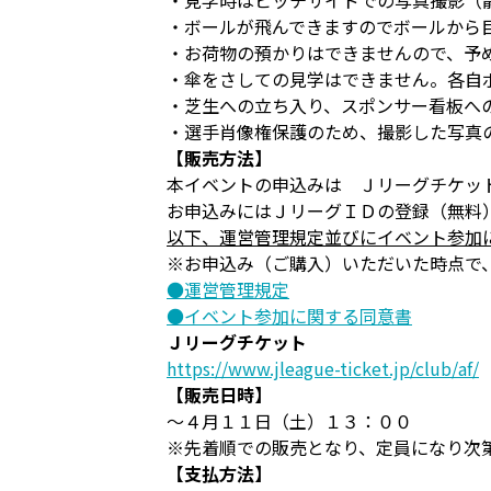
・見学時はピッチサイドでの写真撮影（
・ボールが飛んできますのでボールから
・お荷物の預かりはできませんので、予
・傘をさしての見学はできません。各自
・芝生への立ち入り、スポンサー看板へ
・選手肖像権保護のため、撮影した写真
【販売方法】
本イベントの申込みは Ｊリーグチケッ
お申込みにはＪリーグＩＤの登録（無料
以下、運営管理規定並びにイベント参加
※お申込み（ご購入）いただいた時点で
●運営管理規定
●イベント参加に関する同意書
Ｊリーグチケット
https://www.jleague-ticket.jp/club/af/
【販売日時】
～４月１１日（土）１３：００
※先着順での販売となり、定員になり次
【支払方法】