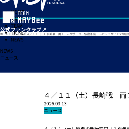
HOME
MATCH
TEAM
TICKET
ホーム
>
ニュース
>
４／１１（土）長崎戦 両チームサポーター感動体験！ ～ピッチサイドで練習
NEWS
NEWS
ニュース
４／１１（土）長崎戦 両
2026.03.13
ニュース
４／１１（土）開催の明治安田Ｊ１百年