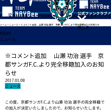
HOME
TICKET
MATCH
TEAM
NEWS
GOODS
FAN
ACADEMY
SCHO
ホーム
>
ニュース
>
※コメント追加 山瀬 功治 選手 京都サンガF.C.より完全移籍加入のお知らせ
閉じる
NEWS
ニュース
※コメント追加 山瀬 功治 選手 京
都サンガF.C.より完全移籍加入のお知
らせ
2017.01.08
ニュース
この度、京都サンガF.C.より山瀬 功治 選手の完全移籍で
の加入が決定いたしましたので、お知らせいたします。