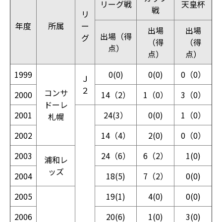
リーグ戦
天皇杯
戦
リ
年度
所属
ー
出場
出場
出場（得
グ
（得
（得
点）
点）
点）
1999
0(0)
0(0)
0（0）
Ｊ
２
コンサ
2000
14（2）
1（0）
3（0）
ドーレ
2001
24(3）
0(0)
1（0）
札幌
2002
14（4）
2(0)
0（0）
2003
24（6）
6（2）
1(0)
浦和レ
ッズ
2004
18(5)
7（2）
0(0)
2005
19(1)
4(0)
0(0)
2006
20(6)
1(0)
3(0)