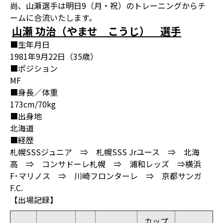
尚、山瀬選手は明日9（月・祝）のトレーニングからチ
ームに合流いたします。
山瀬 功治
（やませ こうじ）
選手
■生年月日
1981年9月22日（35歳）
■ポジション
MF
■身長／体重
173cm/70kg
■出身地
北海道
■経歴
札幌SSSジュニア ⇒ 札幌SSS Jrユース ⇒ 北海
高 ⇒ コンサドーレ札幌 ⇒ 浦和レッズ ⇒横浜
F･マリノス ⇒ 川崎フロンターレ ⇒ 京都サンガ
F.C.
【出場記録】
カップ