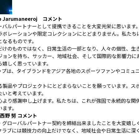
 Jarumaneeroj コメント
グローバルパートナーとして提携できることを大変光栄に思います
ラボレーションや限定コレクションにとどまりません。私たち
となるものです。
競技場だけのものではなく、日常生活の一部となり、人々の個性、
ジョンを持ち、サッカー、地域社会、そして国際的な影響力に
ら嬉しく思っています。
ナーシップは、タイブランドをアジア各地のスポーツファンやコミ
る製品やプロジェクトにとどまらないことを願っています。ス
たいと考えています。
心より感謝申し上げます。私たちは、これが強固で永続的な関
います。
西野 努 コメント
シャル・グローバルパートナー契約を締結出来ましたことを大変嬉し
クラブには競技力の向上だけでなく、地域社会や日常生活に深