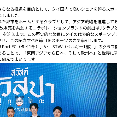
らなる推進を目的として、タイ国内で高いシェアを誇るスポーツブ
たしました。
た都市をホームとするクラブとして、アジア戦略を推進しており
/販売を共創するコラボレーションブランドの創出はJクラブと
年を迎えます。この歴史的な節目にタイの代表的なスポーツブランド
させ、この記念すべき節目をスポーツの力で牽引します。
ort FC（タイ1部）」や「STVV（ベルギー1部）」のク
携を強めることで、「東南アジアから日本、そして欧州へ」と世界
り組んでまいります。