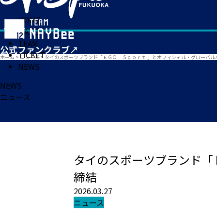
HOME
MATCH
TEAM
TICKET
ホーム
>
ニュース
>
タイのスポーツブランド「ＥＧＯ Ｓｐｏｒｔ 」とオフィシャル・グローバル
NEWS
NEWS
ニュース
タイのスポーツブランド「
締結
2026.03.27
ニュース