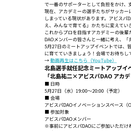
で一番のサポーターとして負担をかけ、
現在、アカデミーの選手たちがサッカー
しまっている現状があります。アビスパD
え、みんなで育てる」かたちに変えてい
これからプロを目指すアカデミーの後輩
DAOメンバーの皆さんと一緒に考え、
5月27日のミートアップイベントでは
に育てていきましょう！会場でお待ちし
→
動画再生はこちら（YouTube）
北島選手就任記念ミートアップイ
「北島祐二×アビスパDAO アカ
■ 日時
5月27日（水）19:00～20:00（予定）
■ 会場
アビスパDAOイノベーションスペース（ONE FUK
■ 参加対象
アビスパDAOメンバー
※事前にアビスパDAOにご参加いただけ