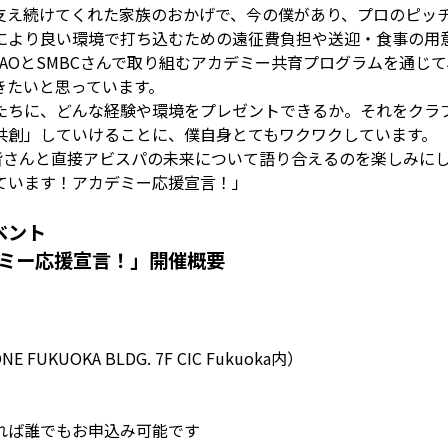
支え続けてくれた家族のおかげで、今の僕があり、プロのピッ
により良い環境で打ち込むための遠征費負担や送迎・食事の用
AOとSMBCさんで取り組むアカデミー共育プログラムを通じ
きたいと思っています。
たちに、どんな経験や環境をプレゼントできるか。それをクラ
「共創」していけることに、僕自身とてもワクワクしています。
、皆さんと直接アビスパの未来について語り合えるのを楽しみに
ています！アカデミー応援宣言！」
ベント
デミー応援宣言！」開催概要
UOKA BLDG. 7F CIC Fukuoka内）
れば誰でもお申込み可能です