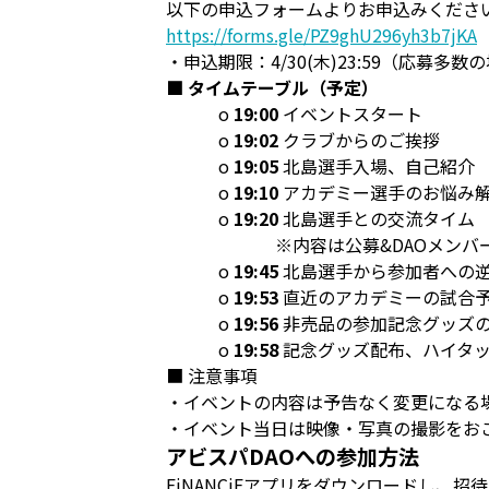
以下の申込フォームよりお申込みくださ
https://forms.gle/PZ9ghU296yh3b7jKA
・申込期限：4/30(木)23:59（応募
■ タイムテーブル（予定）
o
19:00
イベントスタート
o
19:02
クラブからのご挨拶
o
19:05
北島選手入場、自己紹介
o
19:10
アカデミー選手のお悩み
o
19:20
北島選手との交流タイム
※内容は公募&DAOメンバーか
o
19:45
北島選手から参加者への
o
19:53
直近のアカデミーの試合
o
19:56
非売品の参加記念グッズ
o
19:58
記念グッズ配布、ハイタ
■ 注意事項
・イベントの内容は予告なく変更になる
・イベント当日は映像・写真の撮影をお
アビスパDAOへの参加方法
FiNANCiEアプリをダウンロードし、招