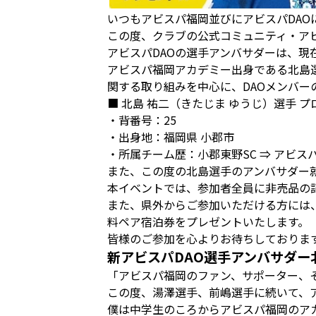
いつもアビスパ福岡並びにアビスパDA
この度、クラブの公式コミュニティ・ア
アビスパDAOの選手アンバサダーは、現
アビスパ福岡アカデミー出身である北島選手は
関する取り組みを中心に、DAOメンバ
■ 北島 祐二（きたじま ゆうじ）選手 
・背番号：25
・出身地：福岡県 小郡市
・所属チーム歴：小郡東野SC ⇒ アビスパ福
また、この度の北島選手のアンバサダー
本イベントでは、参加者全員に非売品の
また、県外からご参加いただける方には
料ペア宿泊券をプレゼントいたします。
皆様のご参加を心よりお待ちしておりま
新アビスパDAO選手アンバサダー
「アビスパ福岡のファン、サポーター、
この度、湯澤選手、前嶋選手に続いて、
僕は中学生のころからアビスパ福岡のア