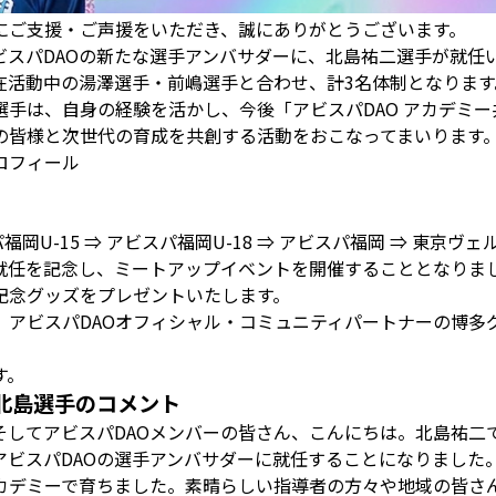
Oにご支援・ご声援をいただき、誠にありがとうございます。
ビスパDAOの新たな選手アンバサダーに、北島祐二選手が就任
在活動中の湯澤選手・前嶋選手と合わせ、計3名体制となります
、自身の経験を活かし、今後「アビスパDAO アカデミー共育プログ
ーの皆様と次世代の育成を共創する活動をおこなってまいります
プロフィール
岡U-15 ⇒ アビスパ福岡U-18 ⇒ アビスパ福岡 ⇒ 東京ヴェ
就任を記念し、ミートアップイベントを開催することとなりま
記念グッズをプレゼントいたします。
、アビスパDAOオフィシャル・コミュニティパートナーの博多
す。
北島選手のコメント
そしてアビスパDAOメンバーの皆さん、こんにちは。北島祐二
アビスパDAOの選手アンバサダーに就任することになりました
カデミーで育ちました。素晴らしい指導者の方々や地域の皆さ