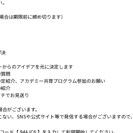
い。
多数の場合は期限前に締め切ります）
解決
らのアイデアを元に決定します
逆質問
予定紹介、アカデミー共育プログラム参加のお願い
の紹介
ッチでお見送り
場合がございます。
こない、SNSや公式サイト等で発信する場合がございますので
待コード【 94AJC6 】を入力して利用開始してください。