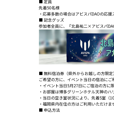
■ 定員
先着50名様
・応募多数の場合はアビスパDAOの応援
■ 記念グッズ
参加者全員に、『北島祐二×アビスパDA
■ 無料宿泊券（県外からお越しの方限定
ご希望の方に、イベント当日の宿泊にご
・イベント当日5月27日にご宿泊の方に
・お部屋は博多グリーンホテル天神のハ
・当日の空き室状況により、先着5室（1
・福岡県内在住の方はご利用いただけま
■ 申込方法