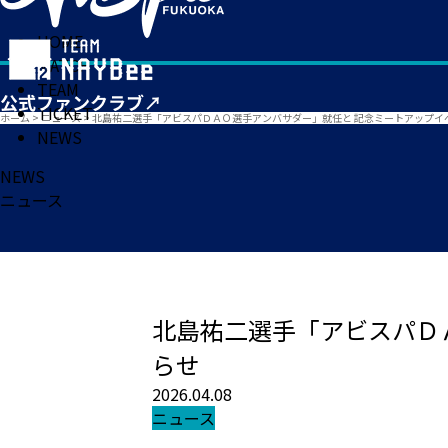
HOME
MATCH
TEAM
TICKET
ホーム
>
ニュース
>
北島祐二選手「アビスパＤＡＯ選手アンバサダー」就任と 記念ミートアップイ
NEWS
NEWS
ニュース
北島祐二選手「アビスパＤ
らせ
2026.04.08
ニュース