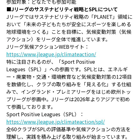
参加対象：どなたでも参加可能
■Jリーグのサステナビリティ戦略とSPLについて
Jリーグではサステナビリティ戦略の「PLANET」領域に
おいて「未来の子どもたちが安全にスポーツを楽しめる
地球環境をつくる」ことを目標に、気候変動対策（気候
アクション）をリーグ全体で推進しています。
Jリーグ気候アクションWEBサイト：
https://www.jleague.jp/climateaction/
特に注目されるのが、「Sport Positive
Leagues（SPL）」への参画です。SPLとは、エネルギ
ー・廃棄物・交通・環境教育など気候変動対策の12項目
を数値化し、クラブの取り組みを「見える化」する仕組
みで、イングランド・プレミアリーグをはじめ欧州トッ
プリーグが参画中。Jリーグは2026年よりアジアで初め
て参画しております。
Sport Positive Leagues（SPL）：
https://www.jleague.jp/climateaction/spl/
全60クラブがSPLの評価基準や気候アクションの方法を
理解し、実践を積み上げる取り組みが始まっています。