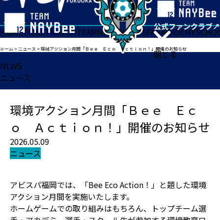
HOME
TICKET
MATCH
TEAM
NEWS
GOODS
FAN
ACADEMY
SCHO
ホーム
>
ニュース
>
環境アクション月間「Ｂｅｅ Ｅｃｏ Ａｃｔｉｏｎ！」開催のお知らせ
閉じる
NEWS
ニュース
環境アクション月間「Ｂｅｅ Ｅｃ
ｏ Ａｃｔｉｏｎ！」開催のお知らせ
2026.05.09
ニュース
アビスパ福岡では、「Bee Eco Action！」と題した環境
アクション月間を実施いたします。
ホームゲームでの取り組みはもちろん、トップチーム選