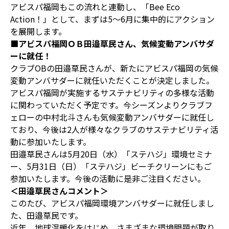
アビスパ福岡もこの流れと連動し、「Bee Eco
Action！」として、まずは5～6月に集中的にアクション
を展開します。
■アビスパ福岡ＯＢ田邉草民さん、気候変動アンバサダ
ーに就任！
クラブOBの田邉草民さんが、新たにアビスパ福岡の気候
変動アンバサダーに就任いただくことが決定しました。
アビスパ福岡が実施するサステナビリティの多様な活動
に関わっていただく予定です。今シーズンよりクラブフ
ェローの中村北斗さんも気候変動アンバサダーに就任し
ており、今後は2人が様々なクラブのサステナビリティ活
動に参加いたします。
田邉草民さんは5月20日（水）「ステハジ」環境セミナ
ー、5月31日（日）「ステハジ」ビーチクリーンにもご
参加いたします。今後の活動に是非ご注目ください。
＜田邉草民さんコメント＞
このたび、アビスパ福岡環境アンバサダーに就任しまし
た、田邉草民です。
近年、地球温暖化をはじめ、さまざまな環境問題が取り