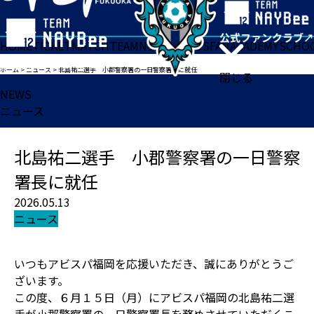
HOME
TICKET
MATCH
TEAM
NEWS
GOODS
FAN
ACADEMY
SCHO
ホーム
>
ニュース
>
北島祐二選手 小郡警察署の一日警察署長に就任
閉じる
NEWS
ニュース
北島祐二選手 小郡警察署の一日警察
署長に就任
2026.05.13
ニュース
いつもアビスパ福岡を応援いただき、誠にありがとうご
ざいます。
この度、６月１５日（月）にアビスパ福岡の北島祐二選