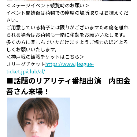
＜ステージイベント観覧時のお願い＞
イベント開始後は荷物での座席の場所取りはお控えくだ
さい。
ご用意している椅子には限りがございますため席を離れ
られる場合はお荷物も一緒に移動をお願いいたします。
多くの方に楽しんでいただけますようご協力のほどよろ
しくお願いいたします。
＜神戸戦の観戦チケットはこちら＞
Ｊリーグチケット
https://www.jleague-
ticket.jp/club/af/
■話題のリアリティ番組出演 内田金
吾さん来場！