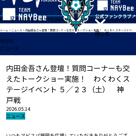
HOME
TICKET
MATCH
TEAM
NEWS
GOODS
FAN
ACADEMY
SCHO
ホーム
>
ニュース
>
内田金吾さん登壇！質問コーナーも交えたトークショー実施！ わくわくステージイベント ５／２３（土） 神戸戦
閉じる
NEWS
ニュース
内田金吾さん登壇！質問コーナーも交
えたトークショー実施！ わくわくス
テージイベント ５／２３（土） 神
戸戦
2026.05.14
ニュース
いつもアビスパ福岡を応援していただきありがとうござ