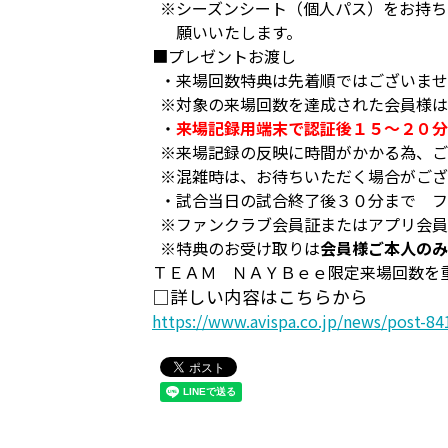
※シーズンシート（個人パス）をお持ち
願いいたします。
■プレゼントお渡し
・来場回数特典は先着順ではございませ
※対象の来場回数を達成された会員様は
・
来場記録用端末で認証後１５～２０分
※来場記録の反映に時間がかかる為、ご
※混雑時は、お待ちいただく場合がござ
・試合当日の試合終了後３０分まで フ
※ファンクラブ会員証またはアプリ会員
※特典のお受け取りは
会員様ご本人のみ
ＴＥＡＭ ＮＡＹＢｅｅ限定来場回数を
□詳しい内容はこちらから
https://www.avispa.co.jp/news/post-84