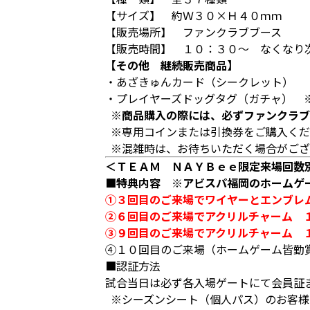
【サイズ】 約Ｗ３０×Ｈ４０ｍｍ
【販売場所】 ファンクラブブース
【販売時間】 １０：３０～ なくなり
【その他 継続販売商品】
・あざきゅんカード（シークレット）
・プレイヤーズドッグタグ（ガチャ） 
※商品購入の際には、必ずファンクラブ
※専用コインまたは引換券をご購入くだ
※混雑時は、お待ちいただく場合がござ
＜ＴＥＡＭ ＮＡＹＢｅｅ限定来場回数
■特典内容 ※アビスパ福岡のホームゲ
①３回目のご来場でワイヤーとエンブレ
②６回目のご来場でアクリルチャーム 
③９回目のご来場でアクリルチャーム 
④１０回目のご来場（ホームゲーム皆勤
■認証方法
試合当日は必ず各入場ゲートにて会員証
※シーズンシート（個人パス）のお客様