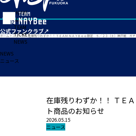
HOME
MATCH
TEAM
TICKET
ホーム
>
ニュース
>
在庫残りわずか！！ ＴＥＡＭ ＮＡＹＢｅｅ限定 ５／２３（土）神戸戦 ガ
NEWS
NEWS
ニュース
在庫残りわずか！！ ＴＥ
ト商品のお知らせ
2026.05.15
ニュース