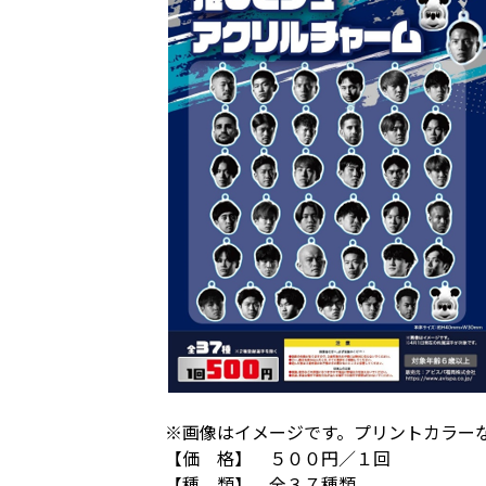
※画像はイメージです。プリントカラー
【価 格】 ５００円／１回
【種 類】 全３７種類