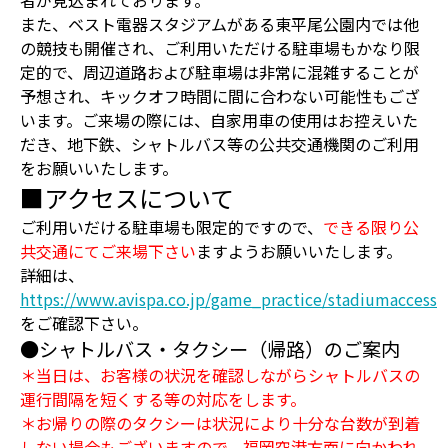
者が見込まれております。
また、ベスト電器スタジアムがある東平尾公園内では他
の競技も開催され、ご利用いただける駐車場もかなり限
定的で、周辺道路および駐車場は非常に混雑することが
予想され、キックオフ時間に間に合わない可能性もござ
います。ご来場の際には、自家用車の使用はお控えいた
だき、地下鉄、シャトルバス等の公共交通機関のご利用
をお願いいたします。
■アクセスについて
ご利用いだける駐車場も限定的ですので、
できる限り公
共交通にてご来場下さい
ますようお願いいたします。
詳細は、
https://www.avispa.co.jp/game_practice/stadiumaccess
をご確認下さい。
●シャトルバス・タクシー（帰路）のご案内
＊当日は、お客様の状況を確認しながらシャトルバスの
運行間隔を短くする等の対応をします。
＊お帰りの際のタクシーは状況により十分な台数が到着
しない場合もございますので、福岡空港方面に向かわれ