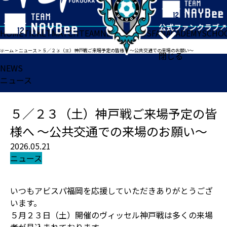
HOME
TICKET
MATCH
TEAM
NEWS
GOODS
FAN
ACADEMY
SCHO
ホーム
>
ニュース
>
５／２３（土）神戸戦ご来場予定の皆様へ ～公共交通での来場のお願い～
閉じる
NEWS
ニュース
５／２３（土）神戸戦ご来場予定の皆
様へ ～公共交通での来場のお願い～
2026.05.21
ニュース
いつもアビスパ福岡を応援していただきありがとうござ
います。
５月２３日（土）開催のヴィッセル神戸戦は多くの来場