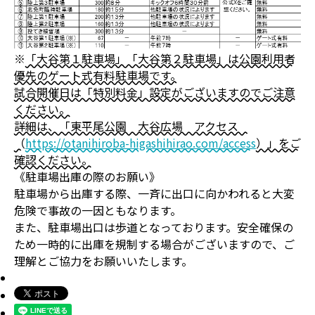
※
「大谷第１駐車場」「大谷第２駐車場」は公園利用者
優先のゲート式有料駐車場です。
試合開催日は「特別料金」設定がございますのでご注意
ください。
詳細は、「東平尾公園 大谷広場 アクセス
（
https://otanihiroba-higashihirao.com/access
）」をご
確認ください。
《駐車場出庫の際のお願い》
駐車場から出庫する際、一斉に出口に向かわれると大変
危険で事故の一因ともなります。
また、駐車場出口は歩道となっております。安全確保の
ため一時的に出庫を規制する場合がございますので、ご
理解とご協力をお願いいたします。