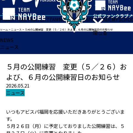
HOME
TICKET
MATCH
TEAM
NEWS
GOODS
FAN
ACADEMY
SCHO
ホーム
>
ニュース
>
５月の公開練習 変更（５／２６）および、６月の公開練習日のお知らせ
閉じる
NEWS
ニュース
５月の公開練習 変更（５／２６）お
よび、６月の公開練習日のお知らせ
2026.05.21
ニュース
いつもアビスパ福岡を応援いただきありがとうございま
す。
５月２６日（月）に予定しておりました公開練習は、５