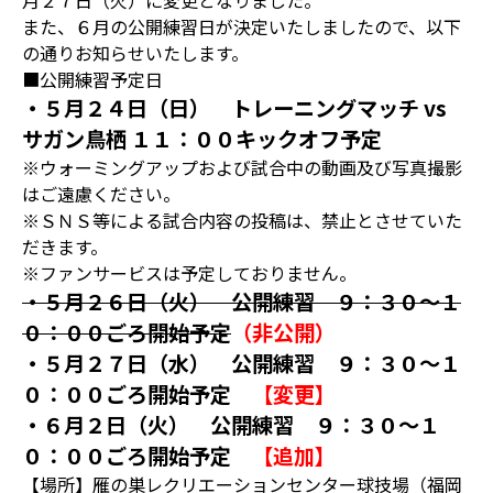
月２７日（火）に変更となりました。
また、６月の公開練習日が決定いたしましたので、以下
の通りお知らせいたします。
■公開練習予定日
・５月２４日（日） トレーニングマッチ vs
サガン鳥栖 １１：００キックオフ予定
※ウォーミングアップおよび試合中の動画及び写真撮影
はご遠慮ください。
※ＳＮＳ等による試合内容の投稿は、禁止とさせていた
だきます。
※ファンサービスは予定しておりません。
・５月２６日（火） 公開練習 ９：３０～１
０：００ごろ開始予定
（非公開）
・５月２７日（水） 公開練習 ９：３０～１
０：００ごろ開始予定
【変更】
・６月２日（火） 公開練習 ９：３０～１
０：００ごろ開始予定
【追加】
【場所】雁の巣レクリエーションセンター球技場（福岡