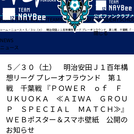
HOME
TICKET
MATCH
TEAM
NEWS
GOODS
FAN
ACADEMY
SCHO
ホーム
>
ニュース
>
５／３０（土） 明治安田Ｊ１百年構想リーグ プレーオフラウンド 第１戦 千葉戦 『ＰＯＷＥＲ ｏｆ ＦＵＫＵＯＫＡ ≪ＡＩＷＡ ＧＲＯＵＰ ＳＰＥＣＩＡＬ ＭＡＴＣＨ≫』 ＷＥＢポスター＆スマホ壁紙 公開のお知らせ
閉じる
NEWS
ニュース
５／３０（土） 明治安田Ｊ１百年構
想リーグ プレーオフラウンド 第１
戦 千葉戦 『ＰＯＷＥＲ ｏｆ Ｆ
ＵＫＵＯＫＡ ≪ＡＩＷＡ ＧＲＯＵ
Ｐ ＳＰＥＣＩＡＬ ＭＡＴＣＨ≫』
ＷＥＢポスター＆スマホ壁紙 公開の
お知らせ