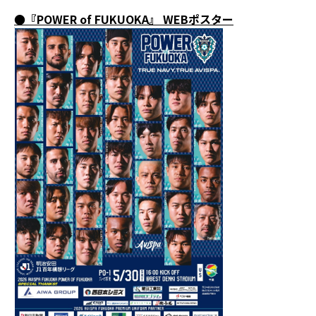
●『POWER of FUKUOKA』 WEBポスター