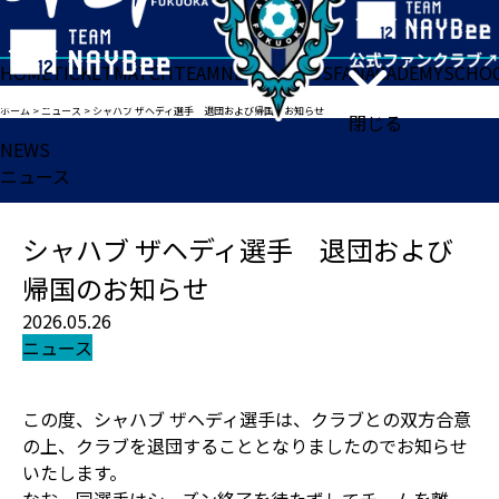
HOME
TICKET
MATCH
TEAM
NEWS
GOODS
FAN
ACADEMY
SCHO
ホーム
>
ニュース
>
シャハブ ザヘディ選手 退団および帰国のお知らせ
閉じる
NEWS
ニュース
シャハブ ザヘディ選手 退団および
帰国のお知らせ
2026.05.26
ニュース
この度、シャハブ ザヘディ選手は、クラブとの双方合意
の上、クラブを退団することとなりましたのでお知らせ
いたします。