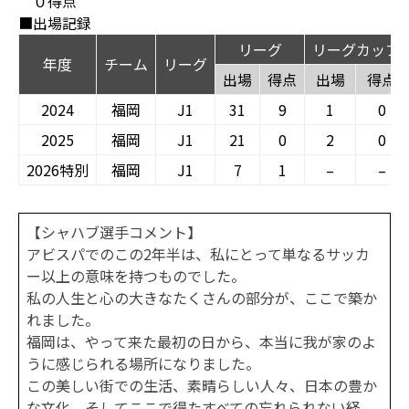
０得点
■出場記録
リーグ
リーグカップ
年度
チーム
リーグ
出場
得点
出場
得点
2024
福岡
J1
31
9
1
0
2025
福岡
J1
21
0
2
0
2026特別
福岡
J1
7
1
–
–
【シャハブ選手コメント】
アビスパでのこの2年半は、私にとって単なるサッカ
ー以上の意味を持つものでした。
私の人生と心の大きなたくさんの部分が、ここで築か
れました。
福岡は、やって来た最初の日から、本当に我が家のよ
うに感じられる場所になりました。
この美しい街での生活、素晴らしい人々、日本の豊か
な文化、そしてここで得たすべての忘れられない経