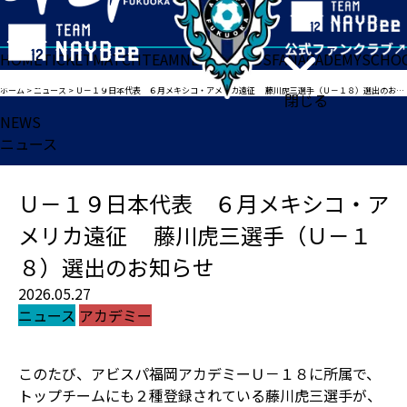
HOME
TICKET
MATCH
TEAM
NEWS
GOODS
FAN
ACADEMY
SCHO
ホーム
>
ニュース
>
Ｕ－１９日本代表 ６月メキシコ・アメリカ遠征 藤川虎三選手（Ｕ－１８）選出のお知らせ
閉じる
NEWS
ニュース
Ｕ－１９日本代表 ６月メキシコ・ア
メリカ遠征 藤川虎三選手（Ｕ－１
８）選出のお知らせ
2026.05.27
ニュース
アカデミー
このたび、アビスパ福岡アカデミーＵ－１８に所属で、
トップチームにも２種登録されている藤川虎三選手が、