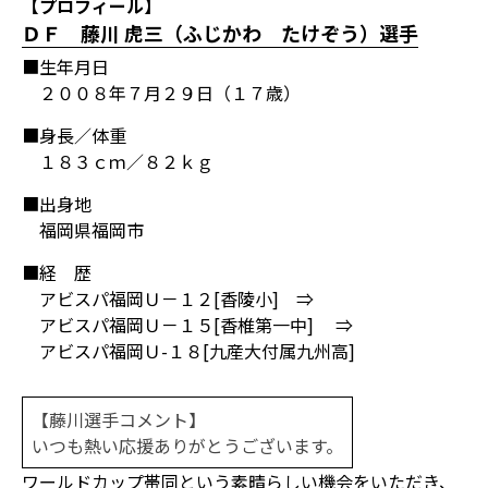
【プロフィール】
ＤＦ 藤川 虎三（ふじかわ たけぞう）選手
■生年月日
２００８年７月２９日（１７歳）
■身長／体重
１８３ｃｍ／８２ｋｇ
■出身地
福岡県福岡市
■経 歴
アビスパ福岡Ｕ－１２[香陵小] ⇒
アビスパ福岡Ｕ－１５[香椎第一中] ⇒
アビスパ福岡Ｕ-１８[九産大付属九州高]
【藤川選手コメント】
いつも熱い応援ありがとうございます。
ワールドカップ帯同という素晴らしい機会をいただき、