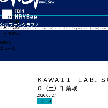
HOME
MATCH
TEAM
TICKET
ホーム
>
ニュース
>
ＫＡＷＡＩＩ ＬＡＢ．ＳＯＵＴＨ ライブパフォーマンス わくわくステージ
NEWS
NEWS
ニュース
ＫＡＷＡＩＩ ＬＡＢ．Ｓ
０（土）千葉戦
2026.05.27
ニュース