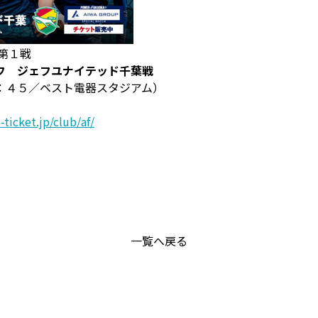
第１戦
フ ジェフユナイテッド千葉戦
：４５／ベスト電器スタジアム）
ticket.jp/club/af/
一覧へ戻る