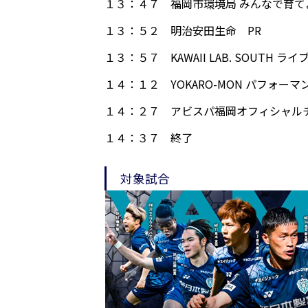
１３：４７
福岡市環境局 みんなで育
１３：５２
明治安田生命 PR
１３：５７
KAWAII LAB. SOUTH
１４：１２
YOKARO-MON パフォーマ
１４：２７
アビスパ福岡オフィシャル
１４：３７
終了
対象試合