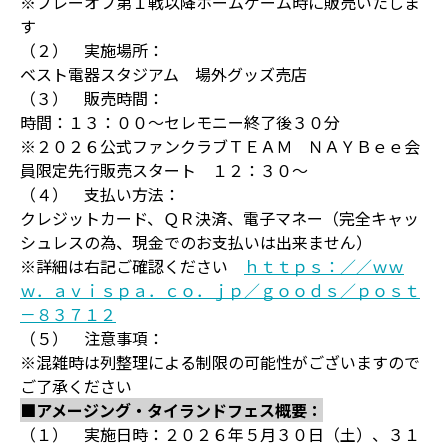
※プレーオフ第１戦以降ホームゲーム時に販売いたしま
す
（２） 実施場所：
ベスト電器スタジアム 場外グッズ売店
（３） 販売時間：
時間：１３：００～セレモニー終了後３０分
※２０２６公式ファンクラブＴＥＡＭ ＮＡＹＢｅｅ会
員限定先行販売スタート １２：３０～
（４） 支払い方法：
クレジットカード、ＱＲ決済、電子マネー（完全キャッ
シュレスの為、現金でのお支払いは出来ません）
※詳細は右記ご確認ください
ｈｔｔｐｓ：／／ｗｗ
ｗ．ａｖｉｓｐａ．ｃｏ．ｊｐ／ｇｏｏｄｓ／ｐｏｓｔ
－８３７１２
（５） 注意事項：
※混雑時は列整理による制限の可能性がございますので
ご了承ください
■アメージング・タイランドフェス概要：
（１） 実施日時：２０２６年５月３０日（土）、３１