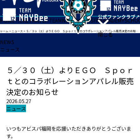
HOME
TICKET
MATCH
TEAM
NEWS
GOODS
FAN
ACADEMY
SCHO
ホーム
>
ニュース
>
５／３０（土）よりＥＧＯ Ｓｐｏｒｔとのコラボレーションアパレル販売決定のお知らせ
閉じる
NEWS
ニュース
５／３０（土）よりＥＧＯ Ｓｐｏｒ
ｔとのコラボレーションアパレル販売
決定のお知らせ
2026.05.27
ニュース
いつもアビスパ福岡を応援いただきありがとうございま
す。