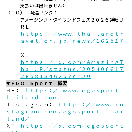
支払いは出来ません）
（１０） 関連リンク：
アメージング・タイランドフェス２０２６詳細Ｕ
ＲＬ：
ｈｔｔｐｓ：／／ｗｗｗ．ｔｈａｉｌａｎｄｔｒ
ａｖｅｌ．ｏｒ．ｊｐ／ｎｅｗｓ／１６２５１７
／
Ｘ：
ｈｔｔｐｓ：／／ｘ．ｃｏｍ／ＡｍａｚｉｎｇＴ
ｈａｉＪＰ／ｓｔａｔｕｓ／２０５４０６６１７
２８５８１３４６２５？ｓ＝２０
▼ＥＧＯ Ｓｐｏｒｔ 概要
ＨＰ：
ｈｔｔｐｓ：／／ｗｗｗ．ｅｇｏｓｐｏｒｔｔ
ｈａｉｌａｎｄ．ｃｏｍ／
Ｉｎｓｔａｇｒａｍ：
ｈｔｔｐｓ：／／ｗｗｗ．ｉｎ
ｓｔａｇｒａｍ．ｃｏｍ／ｅｇｏｓｐｏｒｔ＿ｔｈａｉ
ｌａｎｄ／
Ｘ：
ｈｔｔｐｓ：／／ｘ．ｃｏｍ／ｅｇｏｓｐｏｒｔ