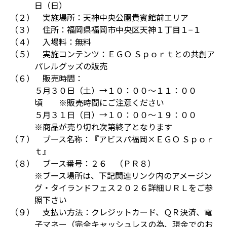
日（日）
（２） 実施場所：天神中央公園貴賓館前エリア
（３） 住所：福岡県福岡市中央区天神１丁目１−１
（４） 入場料：無料
（５） 実施コンテンツ：ＥＧＯ Ｓｐｏｒｔとの共創ア
パレルグッズの販売
（６） 販売時間：
５月３０日（土）→１０：００～１１：００
頃 ※販売時間にご注意ください
５月３１日（日）→１０：００～１９：００
※商品が売り切れ次第終了となります
（７） ブース名称：『アビスパ福岡×ＥＧＯ Ｓｐｏｒ
ｔ』
（８） ブース番号：２６ （ＰＲ８）
※ブース場所は、下記関連リンク内のアメージン
グ・タイランドフェス２０２６詳細ＵＲＬをご参
照下さい
（９） 支払い方法：クレジットカード、ＱＲ決済、電
子マネー（完全キャッシュレスの為、現金でのお