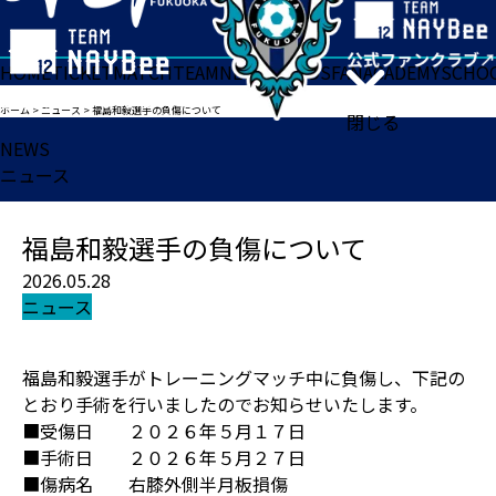
HOME
TICKET
MATCH
TEAM
NEWS
GOODS
FAN
ACADEMY
SCHO
ホーム
>
ニュース
>
福島和毅選手の負傷について
閉じる
NEWS
ニュース
福島和毅選手の負傷について
2026.05.28
ニュース
福島和毅選手がトレーニングマッチ中に負傷し、下記の
とおり手術を行いましたのでお知らせいたします。
■受傷日 ２０２６年５月１７日
■手術日 ２０２６年５月２７日
■傷病名 右膝外側半月板損傷