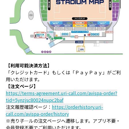
【利用可能決済方法】
「クレジットカード」もしくは「ＰａｙＰａｙ」がご利
用いただけます。
【注文ページ】
https://terms-agreement.uri-call.com/avispa-order?
tid=5ynzjsc80024nupc2baf
注文履歴確認ページ：
https://orderhistory.uri-
call.com/avispa-order/history
※売り子―ルの注文ページへ遷移します。アプリ不要・
会員登録不要でご利用いただけます。