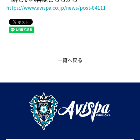
https://www.avispa.co.jp/news/post-84111
一覧へ戻る