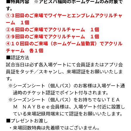
■特典内容 ※アビスパ福岡のホームゲームのみ対象で
す。
①３回目のご来場でワイヤーとエンブレムアクリルチャ
ーム １個
②６回目のご来場でアクリルチャーム １個
③９回目のご来場でアクリルチャーム １個
④１０回目のご来場（ホームゲーム皆勤賞）でアクリル
チャーム 各１個
■認証方法
試合当日は必ず各入場ゲートにて会員証またはアプリ会
員証をタッチ／スキャンし、来場認証をお願いいたしま
す。
※シーズンシート（個人パス）のお客様は入場ゲート通
過時のチケット認証でポイント付与されます。
※シーズンシート（個人パス）をお持ちでないＴＥＡ
Ｍ ＮＡＹＢｅｅ会員様は、入場ゲート付近に設置し
ている来場記録用端末にて認証をお願いいたします。
■プレゼントお渡し
・来場回数特典は先着順ではございません。