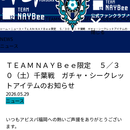
HOME
TICKET
MATCH
TEAM
NEWS
GOODS
FAN
ACADEMY
SCHO
ホーム
>
ニュース
>
ＴＥＡＭ ＮＡＹＢｅｅ限定 ５／３０（土）千葉戦 ガチャ・シークレットアイテムのお知らせ
閉じる
NEWS
ニュース
ＴＥＡＭ ＮＡＹＢｅｅ限定 ５／３
０（土）千葉戦 ガチャ・シークレッ
トアイテムのお知らせ
2026.05.29
ニュース
いつもアビスパ福岡への熱いご声援をありがとうござい
ます。