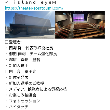
ィ ｉｓｌａｎｄ ｅｙｅ内
https://theater-soratoumi.com/
□登壇者:
・西野 努 代表取締役社長
・柳田 伸明 チーム強化部長
・塚原 真也 監督
・新加入選手
□内 容 ※予定
・新体制発表
・新加入選手のご挨拶
・メディア、観覧者による質疑応答
・お楽しみ抽選会
・フォトセッション
・ハイタッチ