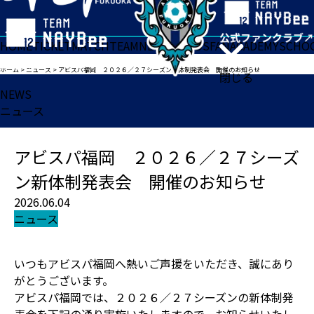
HOME
TICKET
MATCH
TEAM
NEWS
GOODS
FAN
ACADEMY
SCHO
ホーム
>
ニュース
>
アビスパ福岡 ２０２６／２７シーズン新体制発表会 開催のお知らせ
閉じる
NEWS
ニュース
アビスパ福岡 ２０２６／２７シーズ
ン新体制発表会 開催のお知らせ
2026.06.04
ニュース
いつもアビスパ福岡へ熱いご声援をいただき、誠にあり
がとうございます。
アビスパ福岡では、２０２６／２７シーズンの新体制発