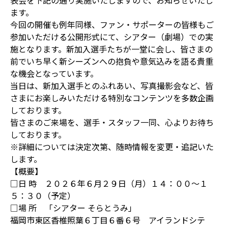
表会を下記の通り実施いたしますので、お知らせいたし
ます。
今回の開催も例年同様、ファン・サポーターの皆様もご
参加いただける公開形式にて、シアター（劇場）での実
施となります。新加入選手たちが一堂に会し、皆さまの
前でいち早く新シーズンへの抱負や意気込みを語る貴重
な機会となっています。
当日は、新加入選手とのふれあい、写真撮影会など、皆
さまにお楽しみいただける特別なコンテンツを多数企画
しております。
皆さまのご来場を、選手・スタッフ一同、心よりお待ち
しております。
※詳細については決定次第、随時情報を変更・追記いた
します。
【概要】
□日 時 ２０２６年６月２９日（月）１４：００～１
５：３０（予定）
□場 所 「シアター そらとうみ」
福岡市東区香椎照葉６丁目６番６号 アイランドシテ