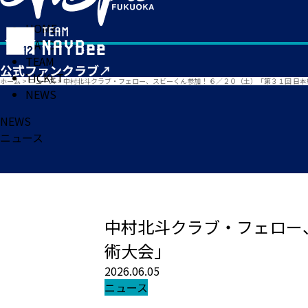
HOME
MATCH
TEAM
TICKET
ホーム
>
ニュース
>
中村北斗クラブ・フェロー、スビーくん参加！ ６／２０（土）「第３１回 日
NEWS
NEWS
ニュース
中村北斗クラブ・フェロー
術大会」
2026.06.05
ニュース