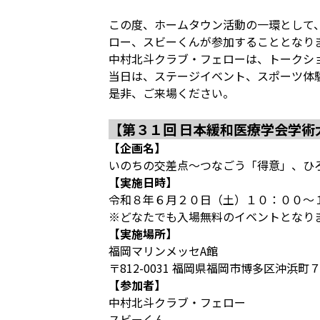
この度、ホームタウン活動の一環として
ロー、スビーくんが参加することとなり
中村北斗クラブ・フェローは、トークシ
当日は、ステージイベント、スポーツ体
是非、ご来場ください。
【第３１回 日本緩和医療学会学術
【企画名】
いのちの交差点～つなごう「得意」、ひ
【実施日時】
令和８年６月２０日（土）１０：００～
※どなたでも入場無料のイベントとなり
【実施場所】
福岡マリンメッセA館
〒812-0031 福岡県福岡市博多区沖浜町
【参加者】
中村北斗クラブ・フェロー
スビーくん