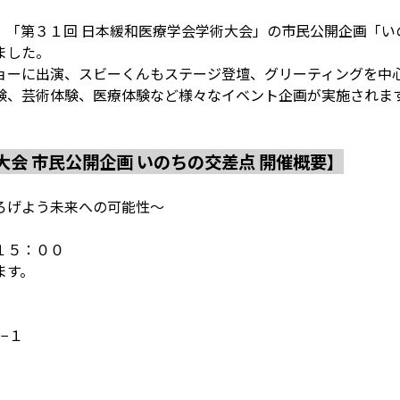
、「第３１回 日本緩和医療学会学術大会」の市民公開企画「い
ました。
ョーに出演、スビーくんもステージ登壇、グリーティングを中
験、芸術体験、医療体験など様々なイベント企画が実施されま
大会 市民公開企画 いのちの交差点 開催概要】
ろげよう未来への可能性～
１５：００
ます。
７−１