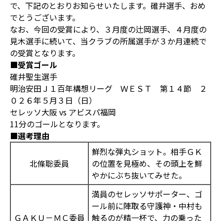
で、下記のとおりお知らせいたします。碓井選手、おめ
でとうございます。
なお、今回の受賞により、３月度の辻岡選手、４月度の
見木選手に続いて、当クラブの所属選手が３か月連続で
の受賞となります。
■受賞ゴール
碓井聖生選手
明治安田Ｊ１百年構想リーグ ＷＥＳＴ 第１４節 ２
０２６年５月３日（日）
セレッソ大阪 vs アビスパ福岡
11分のゴールとなります。
■選考理由
鮮烈な弾丸ショット。相手ＧＫ
北條聡委員
の位置を見極め、その頭上を鮮
やかにぶち抜いてみせた。
満員のセレッソサポーター、ゴ
ール前に陣取る守護神・中村も
ＧＡＫＵ－ＭＣ委員
触るのが精一杯で、力の乗った