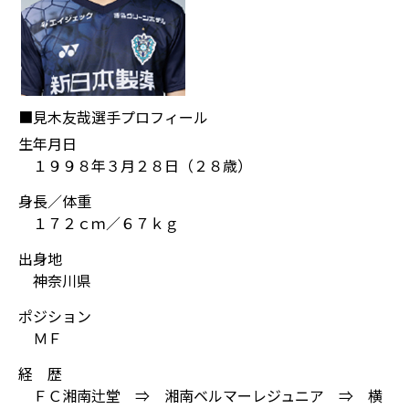
■見木友哉選手プロフィール
生年月日
１９９８年３月２８日（２８歳）
身長／体重
１７２ｃｍ／６７ｋｇ
出身地
神奈川県
ポジション
ＭＦ
経 歴
ＦＣ湘南辻堂 ⇒ 湘南ベルマーレジュニア ⇒ 横