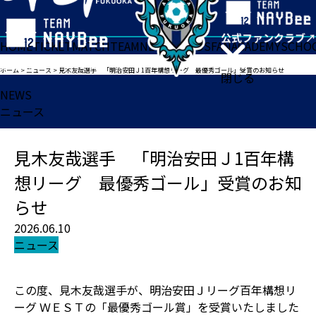
HOME
TICKET
MATCH
TEAM
NEWS
GOODS
FAN
ACADEMY
SCHO
ホーム
>
ニュース
>
見木友哉選手 「明治安田Ｊ1百年構想リーグ 最優秀ゴール」受賞のお知らせ
閉じる
NEWS
ニュース
見木友哉選手 「明治安田Ｊ1百年構
想リーグ 最優秀ゴール」受賞のお知
らせ
2026.06.10
ニュース
この度、見木友哉選手が、明治安田Ｊリーグ百年構想リ
ーグ ＷＥＳＴの「最優秀ゴール賞」を受賞いたしました