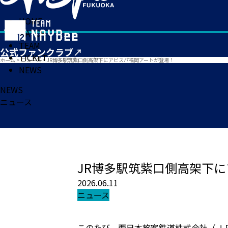
HOME
MATCH
TEAM
TICKET
ホーム
>
ニュース
>
JR博多駅筑紫口側高架下にアビスパ福岡アートが登場！
NEWS
NEWS
ニュース
JR博多駅筑紫口側高架下
2026.06.11
ニュース
このたび、西日本旅客鉄道株式会社（Ｊ