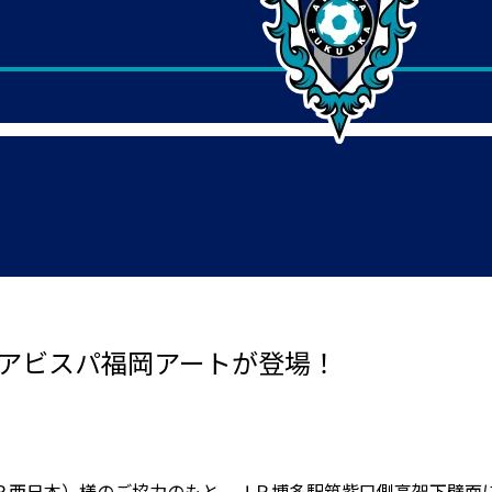
にアビスパ福岡アートが登場！
Ｒ西日本）様のご協力のもと、ＪＲ博多駅筑紫口側高架下壁面