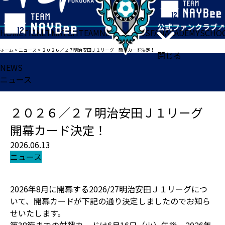
HOME
TICKET
MATCH
TEAM
NEWS
GOODS
FAN
ACADEMY
SCHO
ホーム
>
ニュース
>
２０２６／２７明治安田Ｊ１リーグ 開幕カード決定！
閉じる
NEWS
ニュース
２０２６／２７明治安田Ｊ１リーグ
開幕カード決定！
2026.06.13
ニュース
2026年8月に開幕する2026/27明治安田Ｊ１リーグにつ
いて、開幕カードが下記の通り決定しましたのでお知ら
せいたします。