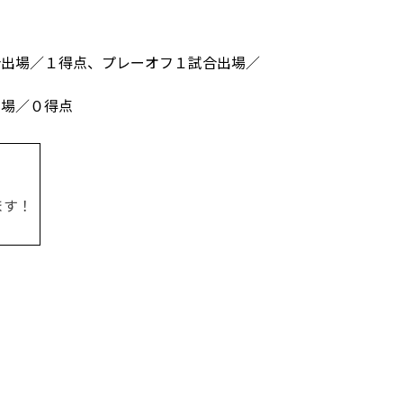
合出場／１得点、プレーオフ１試合出場／
出場／０得点
ます！