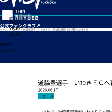
HOME
MATCH
TEAM
TICKET
ホーム
>
ニュース
>
道脇豊選手 いわきＦＣへ育成型期限付き移籍のお知らせ
NEWS
NEWS
ニュース
道脇豊選手 いわきＦＣへ
2026.06.17
ニュース
このたび、道脇豊選手がいわきＦＣへ育