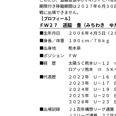
期限付き移籍期間は２０２７年６月３０
戦に出場できません。
【プロフィール】
ＦＷ２７ 道脇 豊（みちわき ゆた
■生年月日
２００６年４月５日（２
■身長／体重
１９０ｃｍ／７８ｋｇ
■出身地
熊本県
■ポジション
ＦＷ
■経 歴
太陽ＳＣ熊本Ｕ－１２ 
ロアッソ熊本 ⇒ ＳＫ
■代表歴
２０２２年 Ｕ－１６ 
２０２３年 Ｕ－１７ 
２０２４年 Ｕ－１９ 
２０２５年 Ｕ－２０ 
２０２６年 Ｕ－２３ 
■出場記録
Ｊ１百年構想リーグ通算
Ｊ２リーグ通算 ２７試