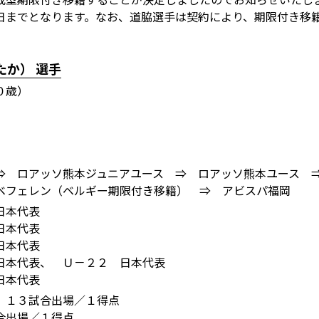
日までとなります。なお、道脇選手は契約により、期限付き移
か） 選手
０歳）
⇒ ロアッソ熊本ジュニアユース ⇒ ロアッソ熊本ユース 
ベフェレン（ベルギー期限付き移籍） ⇒ アビスパ福岡
日本代表
日本代表
日本代表
日本代表、 Ｕ－２２ 日本代表
日本代表
 １３試合出場／１得点
合出場／１得点