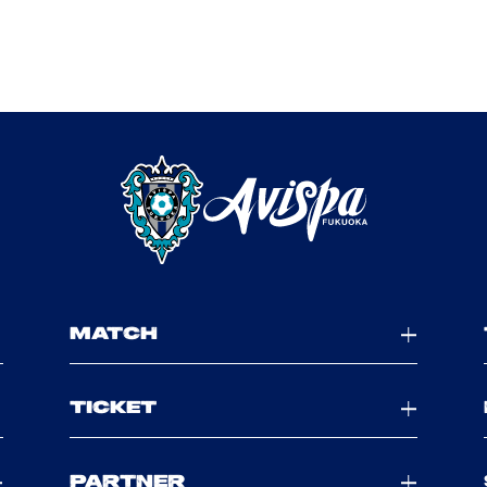
MATCH
TICKET
PARTNER