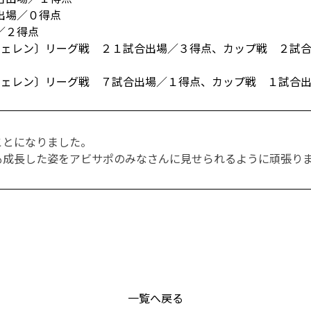
出場／０得点
／２得点
フェレン〕リーグ戦 ２１試合出場／３得点、カップ戦 ２試
ェレン〕リーグ戦 ７試合出場／１得点、カップ戦 １試合
ことになりました。
も成長した姿をアビサポのみなさんに見せられるように頑張り
一覧へ戻る