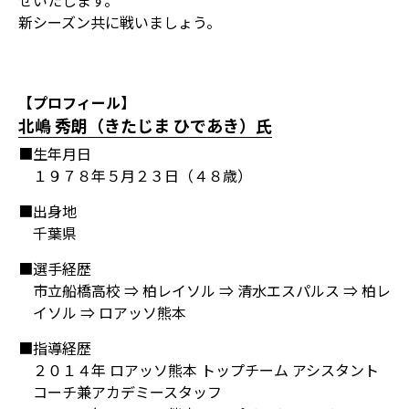
せいたします。
新シーズン共に戦いましょう。
【プロフィール】
北嶋 秀朗（きたじま ひであき）氏
■生年月日
１９７８年５月２３日（４８歳）
■出身地
千葉県
■選手経歴
市立船橋高校 ⇒ 柏レイソル ⇒ 清水エスパルス ⇒ 柏レ
イソル ⇒ ロアッソ熊本
■指導経歴
２０１４年 ロアッソ熊本 トップチーム アシスタント
コーチ兼アカデミースタッフ