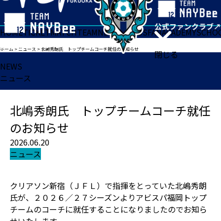
HOME
TICKET
MATCH
TEAM
NEWS
GOODS
FAN
ACADEMY
SCHO
ホーム
>
ニュース
>
北嶋秀朗氏 トップチームコーチ就任のお知らせ
閉じる
NEWS
ニュース
北嶋秀朗氏 トップチームコーチ就任
のお知らせ
2026.06.20
ニュース
クリアソン新宿（ＪＦＬ）で指揮をとっていた北嶋秀朗
氏が、２０２６／２７シーズンよりアビスパ福岡トップ
チームのコーチに就任することになりましたのでお知ら