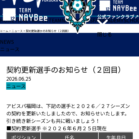
HOME
TICKET
MATCH
TEAM
NEWS
GOODS
FAN
ACADEMY
SCHO
ホーム
>
ニュース
>
契約更新選手のお知らせ（２回目）
閉じる
NEWS
ニュース
契約更新選手のお知らせ（２回目）
2026.06.25
ニュース
アビスパ福岡は、下記の選手と２０２６／２７シーズン
の契約を更新いたしましたので、お知らせいたします。
引き続き新シーズンも共に戦いましょう！
■契約更新選手 ※２０２６年６月２５日現在
ポジション
氏名
生年月日