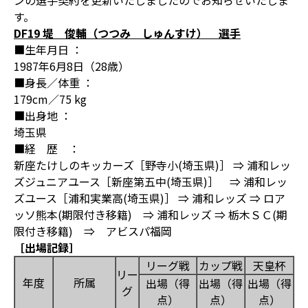
ンの選手契約を更新いたしましたのでお知らせいたしま
す。
DF19 堤 俊輔（つつみ しゅんすけ） 選手
■生年月日 ：
1987年6月8日（28歳）
■身長／体重 ：
179cm／75 kg
■出身地 ：
埼玉県
■経 歴 ：
新座たけしのキッカーズ［野寺小(埼玉県)］ ⇒ 浦和レッ
ズジュニアユース［新座第五中(埼玉県)］ ⇒ 浦和レッ
ズユース［浦和実業高(埼玉県)］ ⇒ 浦和レッズ ⇒ ロア
ッソ熊本(期限付き移籍) ⇒ 浦和レッズ ⇒ 栃木ＳＣ(期
限付き移籍) ⇒ アビスパ福岡
［出場記録］
リーグ戦
カップ戦
天皇杯
リー
年度
所属
出場（得
出場（得
出場（得
グ
点）
点）
点）