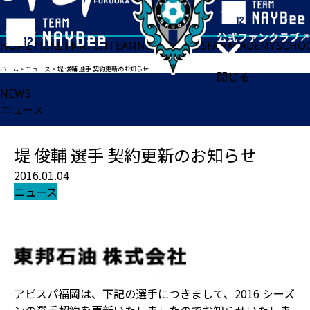
HOME
TICKET
MATCH
TEAM
NEWS
GOODS
FAN
ACADEMY
SCHO
ホーム
>
ニュース
>
堤 俊輔 選手 契約更新のお知らせ
閉じる
NEWS
ニュース
堤 俊輔 選手 契約更新のお知らせ
2016.01.04
ニュース
アビスパ福岡は、下記の選手につきまして、2016 シーズ