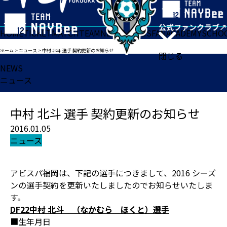
HOME
TICKET
MATCH
TEAM
NEWS
GOODS
FAN
ACADEMY
SCHO
ホーム
>
ニュース
>
中村 北斗 選手 契約更新のお知らせ
閉じる
NEWS
ニュース
中村 北斗 選手 契約更新のお知らせ
2016.01.05
ニュース
アビスパ福岡は、下記の選手につきまして、2016 シーズ
ンの選手契約を更新いたしましたのでお知らせいたしま
す。
DF22中村 北斗 （なかむら ほくと）選手
■生年月日