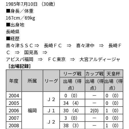
1985年7月10日 （30歳）
■身長／体重
167cm／69kg
■出身地
長崎県
■経歴
喜々津ＳＳＣ ⇒ 長崎ＦＣ ⇒ 喜々津中 ⇒ 長崎Ｆ
Ｃ ⇒ 国見高 ⇒
アビスパ福岡 ⇒ ＦＣ東京 ⇒ 大宮アルディージャ
［出場記録］
リーグ戦
カップ戦
天皇杯
年度
所属
リーグ
出場（得
出場（得
出場（得
点）
点）
点）
2004
0 （0）
－
0 （0）
Ｊ２
2005
34 （4）
－
0 （0）
2006
福岡
Ｊ１
30 （4）
2(0)
1 （0）
2007
3 （0）
－
0 （0）
Ｊ２
2008
38 （3）
－
1 （0）